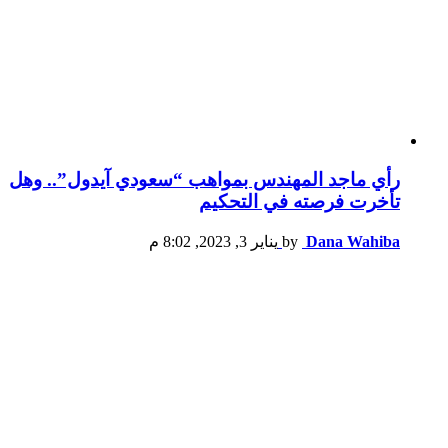
رأي ماجد المهندس بمواهب “سعودي آيدول”.. وهل
تأخرت فرصته في التحكيم
Dana Wahiba
by
يناير 3, 2023, 8:02 م