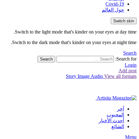
Covid-19
حول العالم
Switch skin
Switch to the light mode that's kinder on your eyes at day time.
Switch to the dark mode that's kinder on your eyes at night time.
Search
Search for:
Search
Login
Add post
Story
Image
Audio
View all formats
آخر
المحبوب
أحدث الأخبار
الشائع
Menu