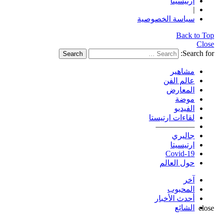
ارتيسيتا
|
سياسة الخصوصية
Back to Top
Close
Search for:
Search
مشاهير
عالم الفن
المعارض
موضة
الفيديو
لقاءات ارتيستا
—————
جاليري
ارتيسيتا
Covid-19
حول العالم
آخر
المحبوب
أحدث الأخبار
الشائع
close