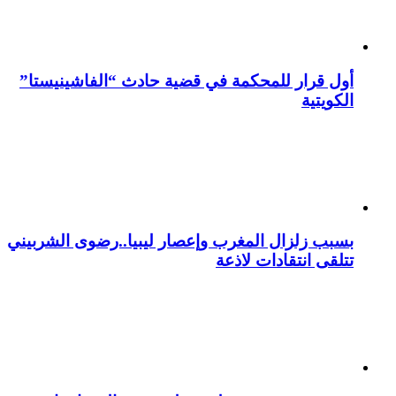
أول قرار للمحكمة في قضية حادث “الفاشينيستا”
الكويتية
بسبب زلزال المغرب وإعصار ليبيا..رضوى الشربيني
تتلقى انتقادات لاذعة