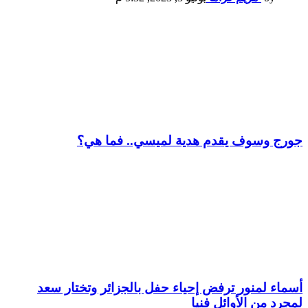
جورج وسوف يقدم هدية لميسي.. فما هي؟
أسماء لمنور ترفض إحياء حفل بالجزائر وتختار سعد
لمجرد من الأوائل فنيا