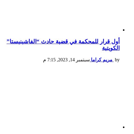
أول قرار للمحكمة في قضية حادث “الفاشينيستا”
الكويتية
by
مريم كراما
سبتمبر 14, 2023, 7:15 م