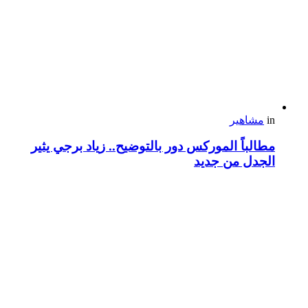
in
مشاهير
مطالباً الموركس دور بالتوضيح.. زياد برجي يثير
الجدل من جديد