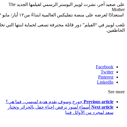
على صعيد آخر، نشرت لوبيز البوستر الرسمي لفيلمها الجديد The
Mother
استعدادًا لعرضه على منصة نتفليكس العالمية ابتداءً من١٢ أيار/ مايو ٢٠٢٣.
تلعب لوبيز في “الفيلم” دور قاتلة محترفة تسعى لحماية ابنتها التي ت
الخاطفين.
Facebook
Twitter
Pinterest
LinkedIn
See more
Previous article
جورج وسوف يقدم هدية لميسي.. فما هي؟
Next article
أسماء لمنور ترفض إحياء حفل بالجزائر وتختار
سعد لمجرد من الأوائل فنيا