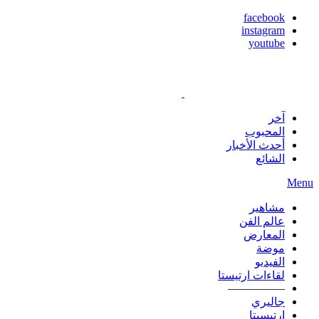
facebook
instagram
youtube
آخر
المحبوب
أحدث الأخبار
الشائع
Menu
مشاهير
عالم الفن
المعارض
موضة
الفيديو
لقاءات ارتيستا
—————
جاليري
ارتيسيتا