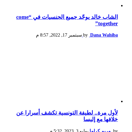
الشاب خالد يوحّد جميع الجنسيات في “come
together”
Dana Wahiba
by
سبتمبر 17, 2022, 8:57 م
لأول مرة.. لطيفة التونسية تكشف أسرارا عن
خلافها مع إليسا
by
مريم كراما
يوليو 3, 2023, 5:32 م