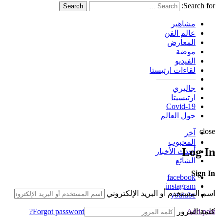
Search for:
Search
مشاهير
عالم الفن
المعارض
موضة
الفيديو
لقاءات ارتيستا
—————
جاليري
ارتيسيتا
Covid-19
حول العالم
close
آخر
المحبوب
Log In
أحدث الأخبار
الشائع
Sign In
facebook
instagram
اسم المستخدم أو البريد الإلكتروني
youtube
كلمة المرور
Forgot password?
Add post