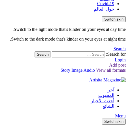
Covid-19
حول العالم
Switch skin
Switch to the light mode that's kinder on your eyes at day time.
Switch to the dark mode that's kinder on your eyes at night time.
Search
Search for:
Search
Login
Add post
Story
Image
Audio
View all formats
آخر
المحبوب
أحدث الأخبار
الشائع
Menu
Switch skin