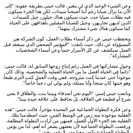
وعن الشيء الوحيد الذي لن يتغير، قالت جيني بطريقة عفوية: “إلى
الآن ما نزال صبايا رغم أننا أصبحنا سيدات، لكن هذا الجزء سيكون
فيه بطلات صبايا جدد، حيث سيكون هناك جيلين، جيل للسيدات
الذين لديهن تجاربهن، وجيل للصبايا المقبلين بأهدافهن على الحياة
كما سيكون هناك شيء مشترك بينهما”.
وتحفظت جيني عن ذكر أسماء بطلات العمل، كون الشركة هي
المسؤولة عن ذلك، حيث تابعت: “المؤتمر الصحفي الذي سيعقد قبل
العمل سيكشف عن كل الأسرار حتماً وعن أسماء الشخصيات
المشاركة”.
وحول مشاركتها في العمل رغم إنتاج زوجها السابق له، قالت جيني:
“دائماً في الحياة أفصل ما بين الحياة العملية والشخصية، وذلك كان
موجوداً حتى عندما كنت متزوجة، ففي وقت العمل كنت التزم طبعاً،
وهو حينها كان منتجاً وأنا ممثلة، ولم يولي لي دعماً خاصاً”.
وتابعت جيني إسبر: “اليوم نحن أصدقاء وبيننا بنت، والطلاق لا يعني
شرخ أو قطيعة في العلاقة، بل نحافظ على علاقة جيدة بيننا”.
وعن فكرة البطولة الجماعية غير المحبذة مؤخراً، قالت جيني: “هذه
العقلية موجودة منذ زمن في الوسط الفني، حيث اصطدمنا بتلك
العقلية بعد الجزء الأول للعمل، فمنهن من أرادت البطولة المطلقة،
ورفضت البطولة الجماعية لأن بعضهن يشعر أنه أهم، لذا من يؤمن
بالبطولة الجماعية يكون معنا ومن لا يؤمن يعتذر”.