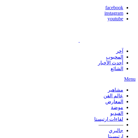
facebook
instagram
youtube
آخر
المحبوب
أحدث الأخبار
الشائع
Menu
مشاهير
عالم الفن
المعارض
موضة
الفيديو
لقاءات ارتيستا
—————
جاليري
ارتيسيتا