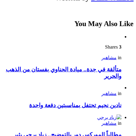
You May Also Like
Shares
3
in
مشاهير
متألقة في جدة.. ميادة الحناوي بفستان من الذهب
والحرير
in
مشاهير
نادين نجيم تحتفل بمناسبتين دفعة واحدة
in
مشاهير
مطالباً الموركس دور بالتوضيح.. زياد برجي يثير