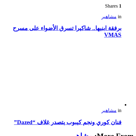
Shares
1
in
مشاهير
برفقة ابنيها.. شاكيرا تسرق الأضواء على مسرح
VMAS
in
مشاهير
فنان كوري ونجم كيبوب يتصدر غلاف “Dazed”
More From:
مشاهير