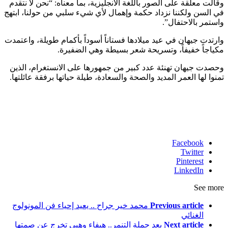
وقالت معلقة على الصور باللغة الانجليزية، بما معناه: “نحن لا نتقدم
في السن ولكننا نزداد حكمة وإهمال لأي شيء سلبي من حولنا، ابتهج
واستمر بالاحتفال”.
وارتدت جيهان في عيد ميلادها فستاناً أسوداً بأكمام طويلة، واعتمدت
مكياجاً خفيفاً، وتسريحة شعر بسيطة وهي الضفيرة.
وحصدت جيهان تهنئة عدد كبير من جمهورها على الانستغرام، الذين
تمنوا لها العمر المديد والصحة والسعادة، طيلة حياتها برفقة عائلتها.
Facebook
Twitter
Pinterest
LinkedIn
See more
Previous article
محمد خير جراح .. يعيد إحياء فن المونولوج
الغنائي
Next article
بعد حملة التنمر.. هيفاء وهبي تخرج عن صمتها