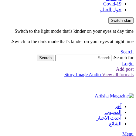
Covid-19
حول العالم
Switch skin
Switch to the light mode that's kinder on your eyes at day time.
Switch to the dark mode that's kinder on your eyes at night time.
Search
Search for:
Search
Login
Add post
Story
Image
Audio
View all formats
آخر
المحبوب
أحدث الأخبار
الشائع
Menu