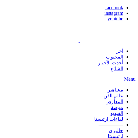
facebook
instagram
youtube
آخر
المحبوب
أحدث الأخبار
الشائع
Menu
مشاهير
عالم الفن
المعارض
موضة
الفيديو
لقاءات ارتيستا
—————
جاليري
ارتيسيتا