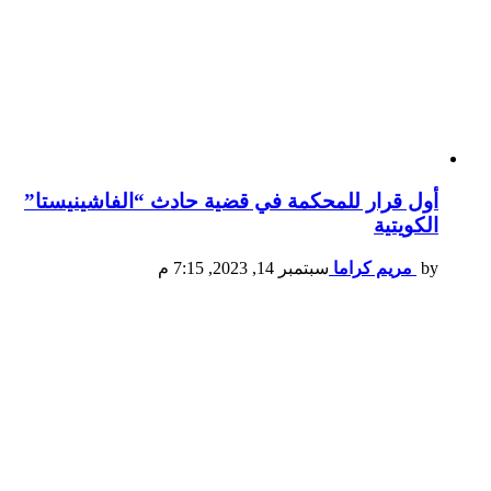
أول قرار للمحكمة في قضية حادث “الفاشينيستا”
الكويتية
by
مريم كراما
سبتمبر 14, 2023, 7:15 م