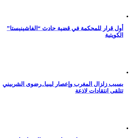
أول قرار للمحكمة في قضية حادث “الفاشينيستا”
الكويتية
بسبب زلزال المغرب وإعصار ليبيا..رضوى الشربيني
تتلقى انتقادات لاذعة