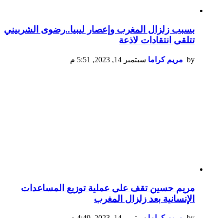
بسبب زلزال المغرب وإعصار ليبيا..رضوى الشربيني
تتلقى انتقادات لاذعة
by
مريم كراما
سبتمبر 14, 2023, 5:51 م
مريم حسين تقف على عملية توزيع المساعدات
الإنسانية بعد زلزال المغرب
by
مريم كراما
سبتمبر 14, 2023, 4:49 م