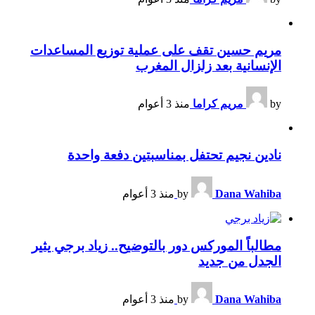
مريم حسين تقف على عملية توزيع المساعدات
الإنسانية بعد زلزال المغرب
by
مريم كراما
منذ 3 أعوام
نادين نجيم تحتفل بمناسبتين دفعة واحدة
Dana Wahiba
by
منذ 3 أعوام
مطالباً الموركس دور بالتوضيح.. زياد برجي يثير
الجدل من جديد
Dana Wahiba
by
منذ 3 أعوام