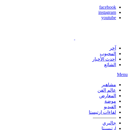
facebook
instagram
youtube
آخر
المحبوب
أحدث الأخبار
الشائع
Menu
مشاهير
عالم الفن
المعارض
موضة
الفيديو
لقاءات ارتيستا
—————
جاليري
ارتيسيتا