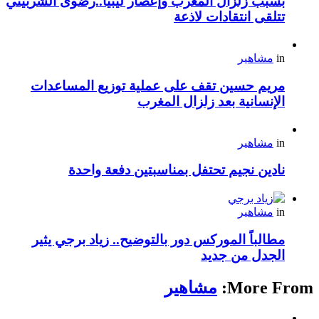
بسبب زلزال المغرب وإعصار ليبيا..رضوى الشربيني
تتلقى انتقادات لاذعة
in
مشاهير
مريم حسين تقف على عملية توزيع المساعدات
الإنسانية بعد زلزال المغرب
in
مشاهير
نادين نجيم تحتفل بمناسبتين دفعة واحدة
in
مشاهير
مطالباً الموركس دور بالتوضيح.. زياد برجي يثير
الجدل من جديد
More From:
مشاهير