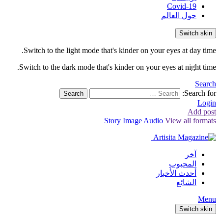
Covid-19
حول العالم
Switch skin
Switch to the light mode that's kinder on your eyes at day time.
Switch to the dark mode that's kinder on your eyes at night time.
Search
Search for:
Search
Login
Add post
Story
Image
Audio
View all formats
آخر
المحبوب
أحدث الأخبار
الشائع
Menu
Switch skin