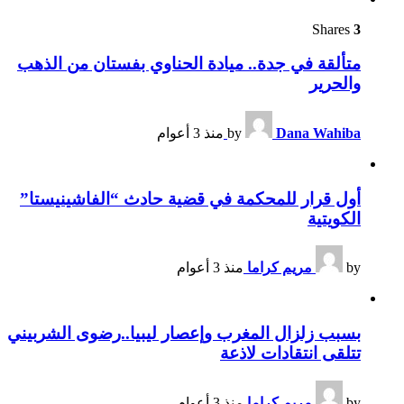
Shares
3
متألقة في جدة.. ميادة الحناوي بفستان من الذهب
والحرير
Dana Wahiba
by
منذ 3 أعوام
أول قرار للمحكمة في قضية حادث “الفاشينيستا”
الكويتية
by
مريم كراما
منذ 3 أعوام
بسبب زلزال المغرب وإعصار ليبيا..رضوى الشربيني
تتلقى انتقادات لاذعة
by
مريم كراما
منذ 3 أعوام