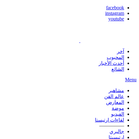
facebook
instagram
youtube
آخر
المحبوب
أحدث الأخبار
الشائع
Menu
مشاهير
عالم الفن
المعارض
موضة
الفيديو
لقاءات ارتيستا
—————
جاليري
ارتيسيتا