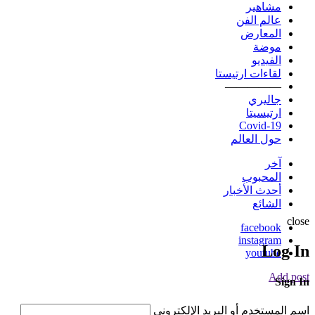
مشاهير
عالم الفن
المعارض
موضة
الفيديو
لقاءات ارتيستا
—————
جاليري
ارتيسيتا
Covid-19
حول العالم
آخر
المحبوب
أحدث الأخبار
الشائع
close
facebook
instagram
Log In
youtube
Add post
Sign In
اسم المستخدم أو البريد الإلكتروني