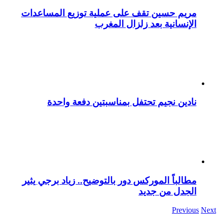
مريم حسين تقف على عملية توزيع المساعدات
الإنسانية بعد زلزال المغرب
نادين نجيم تحتفل بمناسبتين دفعة واحدة
مطالباً الموركس دور بالتوضيح.. زياد برجي يثير
الجدل من جديد
Previous
Next