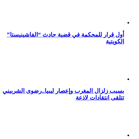
أول قرار للمحكمة في قضية حادث “الفاشينيستا”
الكويتية
بسبب زلزال المغرب وإعصار ليبيا..رضوى الشربيني
تتلقى انتقادات لاذعة