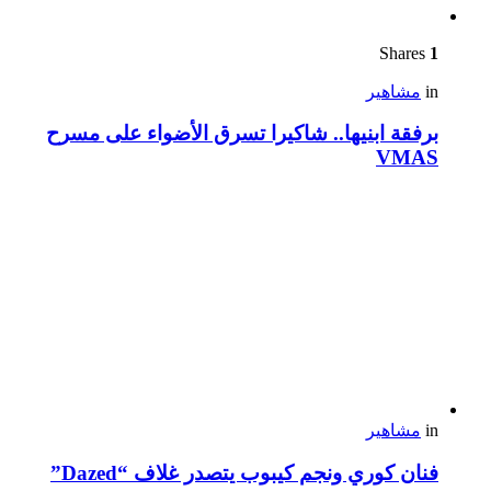
Shares
1
in
مشاهير
برفقة ابنيها.. شاكيرا تسرق الأضواء على مسرح
VMAS
in
مشاهير
فنان كوري ونجم كيبوب يتصدر غلاف “Dazed”