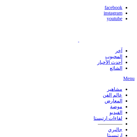
facebook
instagram
youtube
آخر
المحبوب
أحدث الأخبار
الشائع
Menu
مشاهير
عالم الفن
المعارض
موضة
الفيديو
لقاءات ارتيستا
—————
جاليري
ارتيسيتا