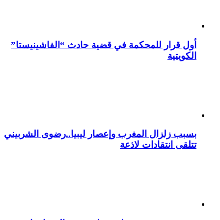
أول قرار للمحكمة في قضية حادث “الفاشينيستا”
الكويتية
بسبب زلزال المغرب وإعصار ليبيا..رضوى الشربيني
تتلقى انتقادات لاذعة