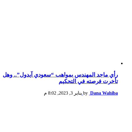
رأي ماجد المهندس بمواهب “سعودي آيدول”.. وهل
تأخرت فرصته في التحكيم
Dana Wahiba
by
يناير 3, 2023, 8:02 م