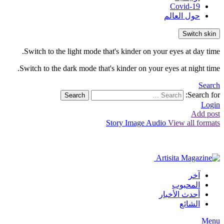
Covid-19
حول العالم
Switch skin
Switch to the light mode that's kinder on your eyes at day time.
Switch to the dark mode that's kinder on your eyes at night time.
Search
Search for:
Search
Login
Add post
Story
Image
Audio
View all formats
آخر
المحبوب
أحدث الأخبار
الشائع
Menu