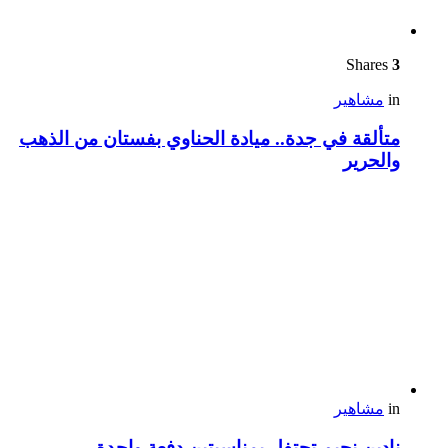
Shares
3
in
مشاهير
متألقة في جدة.. ميادة الحناوي بفستان من الذهب
والحرير
in
مشاهير
نادين نجيم تحتفل بمناسبتين دفعة واحدة