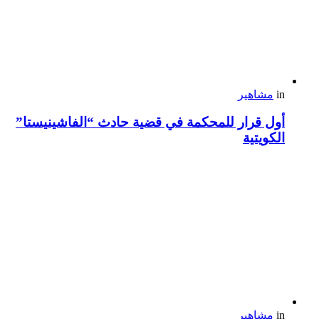
in
مشاهير
أول قرار للمحكمة في قضية حادث “الفاشينيستا”
الكويتية
in
مشاهير