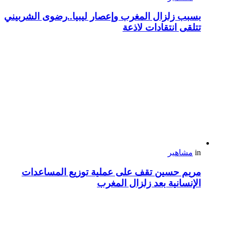
بسبب زلزال المغرب وإعصار ليبيا..رضوى الشربيني
تتلقى انتقادات لاذعة
in
مشاهير
مريم حسين تقف على عملية توزيع المساعدات
الإنسانية بعد زلزال المغرب