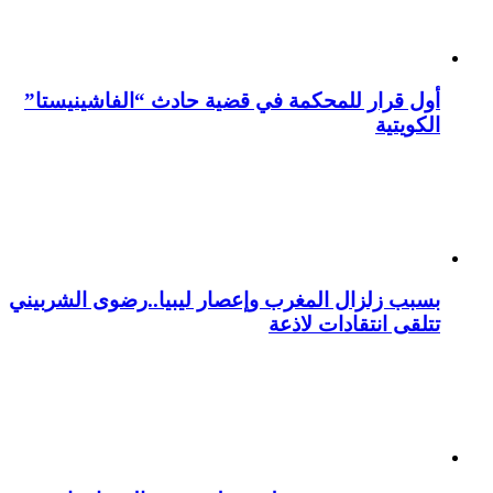
أول قرار للمحكمة في قضية حادث “الفاشينيستا”
الكويتية
بسبب زلزال المغرب وإعصار ليبيا..رضوى الشربيني
تتلقى انتقادات لاذعة