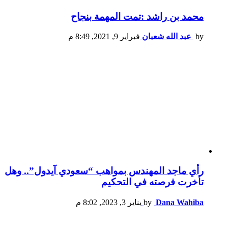
محمد بن راشد :تمت المهمة بنجاح
by
عبد الله شعبان
فبراير 9, 2021, 8:49 م
رأي ماجد المهندس بمواهب “سعودي آيدول”.. وهل
تأخرت فرصته في التحكيم
Dana Wahiba
by
يناير 3, 2023, 8:02 م