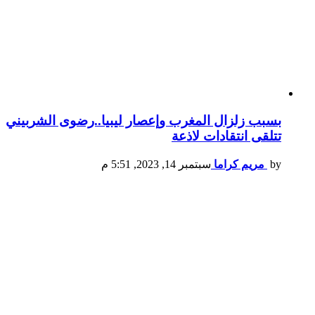
بسبب زلزال المغرب وإعصار ليبيا..رضوى الشربيني
تتلقى انتقادات لاذعة
by
مريم كراما
سبتمبر 14, 2023, 5:51 م