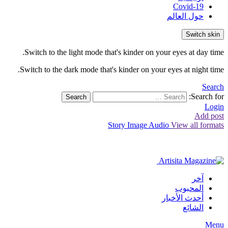
Covid-19
حول العالم
Switch skin
Switch to the light mode that's kinder on your eyes at day time.
Switch to the dark mode that's kinder on your eyes at night time.
Search
Search for:
Search
Login
Add post
Story
Image
Audio
View all formats
آخر
المحبوب
أحدث الأخبار
الشائع
Menu