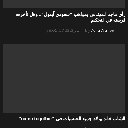
رأي ماجد المهندس بمواهب “سعودي آيدول”.. وهل تأخرت
فرصته في التحكيم
Dana Wahiba
by
يناير 3, 2023, 8:02 م
الشاب خالد يوحّد جميع الجنسيات في “come together”