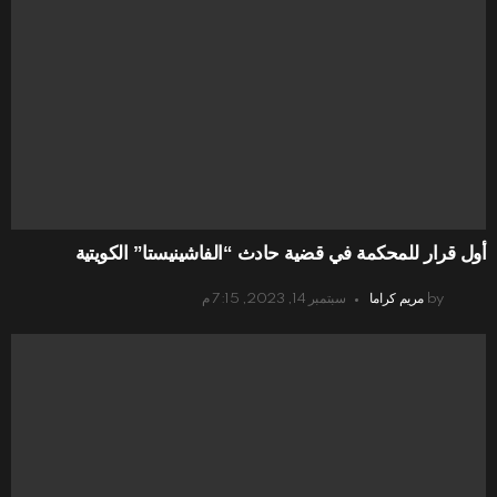
أول قرار للمحكمة في قضية حادث “الفاشينيستا” الكويتية
by
مريم كراما
سبتمبر 14, 2023, 7:15 م