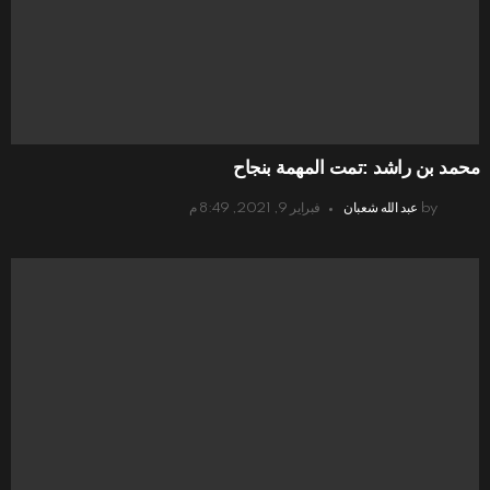
محمد بن راشد :تمت المهمة بنجاح
by
عبد الله شعبان
فبراير 9, 2021, 8:49 م