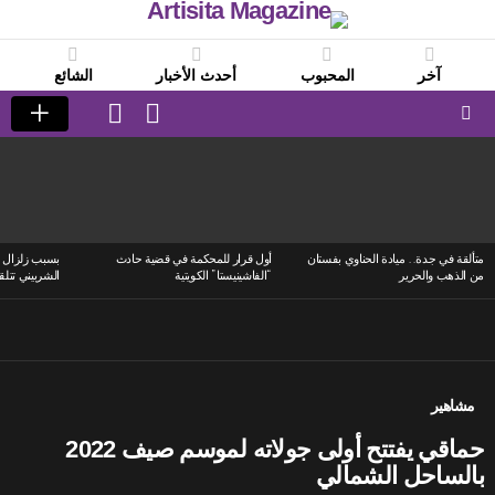
آخر
المحبوب
أحدث الأخبار
الشائع
LOGIN
SWITCH
SKIN
Menu
LATEST
STORIES
متألقة في جدة.. ميادة الحناوي بفستان
أول قرار للمحكمة في قضية حادث
بسبب زلزال ا
من الذهب والحرير
“الفاشينيستا” الكويتية
الشربيني تتلق
مشاهير
حماقي يفتتح أولى جولاته لموسم صيف 2022
بالساحل الشمالي