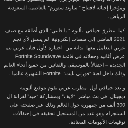
ومؤخرا إحيائه لافتتاح ” ساوند ستورم” بالعاصمة السعودية
الرياض .
كما تتطرق حماقي بألبوم ” يا فاتني” الذي أطلقه مع صيف
2021 الماضي إلى منصات إلكترونية لم يسبق لأي نجم
عربي التعامل معها بداية من اختياره كأول فنان عربي يتم
عرض أغانيه وحفلاته في قائمة Fortnite Soundwave
الجديدة – احتفالاً بالموسيقى والفنانين من جميع أنحاء العالم
وذلك داخل لعبة “فورتي نايت” Fortnite الشهيرة عالميا .
و يعد حماقي أول مطرب عربي يقوم بتوقيع ألبومه
ديجيتال في بث مباشر “لايف” وبمشاركة “حيه” لقرابة ال
300 ألف من جمهوره حول العالم وذلك عبر صفحته على
انستجرام وهو عدد من المستحيل تحقيقه في إحتفالات
توقيعات الألبومات المعتادة.