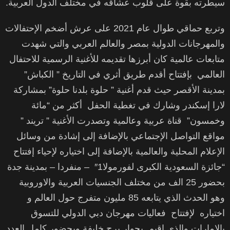
سيطرته بقوة على قلوب عشاقه في مختلف الدول العربية.
وتربع حماقي طوال عام 2021 على عرش أضخم الإحتفالات
والمهرجانات الدولية بمصر والعالم العربي والتي شهدت
متابعات عالمية كان أبرزها تقديمه للأغنية الرسمية للاحتفال
العالمي بإفتتاح أقدم طريق أثري في التاريخ ” الكباش”
بمدينة الأقصر حيث قدم أغنية ” حلوة بلدنا حلوة” بمشاركة
لارا إسكندر وشارك في تغطية الحفل أكثر من “مائة
وخمسون” قناة عربية وعالمية وتصدرت الأغنية ” تريند ”
مواقع التواصل الإجتماعي بالإضافة إلى إشادة من وسائل
الإعلام المحلية والعالمية بالإضافة إلى اختياره لإحياء إفتتاح
“جائزة السعودية الكبرى لفورمولا1″ – منفردا – بمدينة جدة
بحضور 25 الف من مختلف الجنسيات العربية والاوروبية
وهو الحدث الذي يتابعه 85 مليون متفرج حول العالم و
اختياره لإفتتاح فعاليات مهرجان دبي الدولي للتسوق
بالامارات والذي اقيم بجوار برج خليفة وبحضور كامل العدد