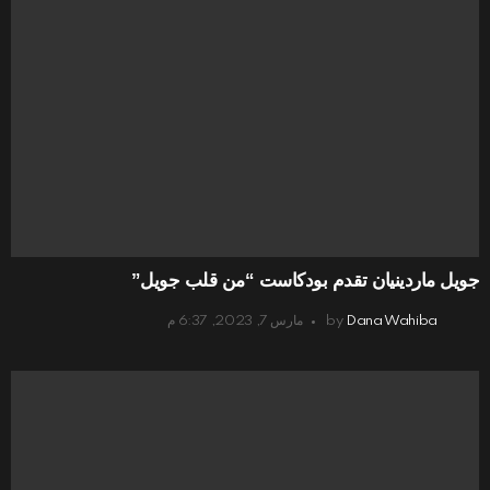
جويل ماردينيان تقدم بودكاست “من قلب جويل”
Dana Wahiba
by
مارس 7, 2023, 6:37 م