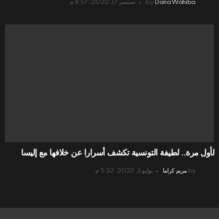
Dana Wahiba
by
سبتمبر 17, 2022, 8:57 م
لأول مرة.. لطيفة التونسية تكشف أسرارا عن خلافها مع إليسا
by
مريم كراما
يوليو 3, 2023, 5:32 م