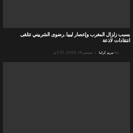
بسبب زلزال المغرب وإعصار ليبيا..رضوى الشربيني تتلقى
انتقادات لاذعة
by
مريم كراما
سبتمبر 14, 2023, 5:51 م