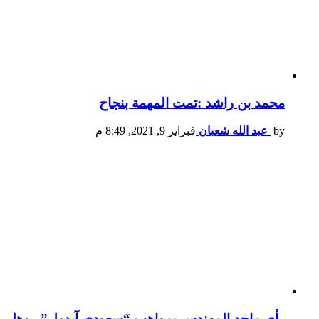
محمد بن راشد :تمت المهمة بنجاح
by
عبد الله شعبان
فبراير 9, 2021, 8:49 م
رأي ماجد المهندس بمواهب “سعودي آيدول”.. وهل