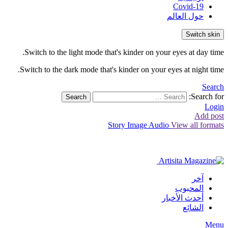
Covid-19
حول العالم
Switch skin
Switch to the light mode that's kinder on your eyes at day time.
Switch to the dark mode that's kinder on your eyes at night time.
Search
Search for:
Search
Login
Add post
Story
Image
Audio
View all formats
آخر
المحبوب
أحدث الأخبار
الشائع
Menu