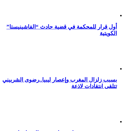
أول قرار للمحكمة في قضية حادث “الفاشينيستا”
الكويتية
بسبب زلزال المغرب وإعصار ليبيا..رضوى الشربيني
تتلقى انتقادات لاذعة