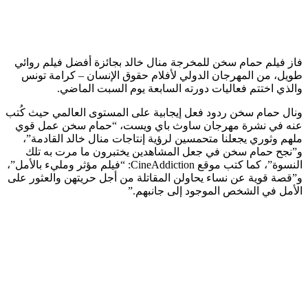
فاز فيلم حمام سخن للمخرجة منال خالد بجائزة أفضل فيلم روائي
طويل، من المهرجان الدولي لأفلام حقوق الإنسان – كرامة تونس
والذي اختتم فعاليات دورته السابعة يوم السبت الماضي.
ونال حمام سخن ردود فعل إيجابية على المستوى العالمي حيث كُتب
عنه في نشرة مهرجان ساوث باي ويست، “حمام سخن عمل قوي
ملهم وثوري يجعلنا متحمسين لرؤية إنتاجات منال خالد القادمة”،
و”نجح حمام سخن في جعل المشاهدين يختبرون ما مرت به تلك
النسوة”، كما كتب موقع CineAddiction: “فيلم مؤثر ومليء بالأمل”،
و”قصة قوية عن نساء يحاولن المقاتلة من أجل حريتهن والعثور على
الأمل في الشخص الموجود إلى جانبهم.”