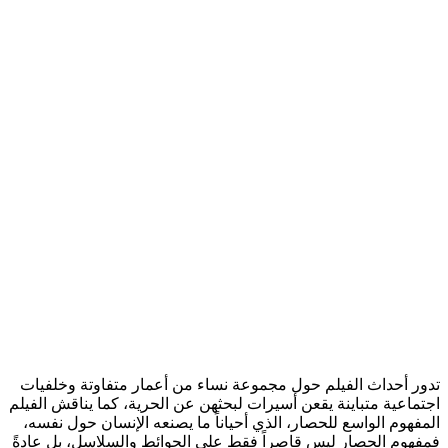
تدور أحداث الفيلم حول مجموعة نساء من أعمار متفاوتة وخلفيات
اجتماعية متباينة يقعن أسيرات لبحثهن عن الحرية، كما يناقش الفيلم
المفهوم الواسع للحصار، الذي أحياناً ما يصنعه الإنسان حول نفسه،
فمفهوم الحصار ليس قاصراً فقط على الحوائط والسلاسل، بل عادةً