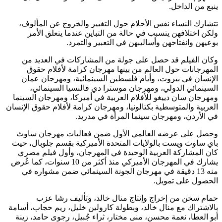
ينبع من الداخل.
تتشارك النساء نفس الأحلام حول التغيير والخروج عن المألوف،
ولكن اختلافهن يتسبب في حالة من التباين عندما يتعلق الأمر
بوعيهن وانفتاحهن وأساليبهن في التعبير والتمرد.
وكان الفيلم قد حصل على جولة من المشاركات في العديد من
المهرجانات حول العالم من بينها مهرجان كرامة لأفلام حقوق
الإنسان في بيروت، وأيام فلسطين السينمائية، ومهرجان عمان
السينمائي الدولي، ومهرجان موسترا دي فالنسيا السينمائي،
ومهرجان سان دييغو للأفلام العربية في أميركا، ومهرجان السينما
العربية والمتوسطية بكتالونيا، ومهرجان كرامة لأفلام حقوق الإنسان
في الأردن، ومهرجان سينما المرأة في مدريد.
وحصل على عرضه العالمي الأول ضمن فعاليات مهرجان ساوث
باي ساوث ويست بالولايات المتحدة الأميركية بقسم جلوبال، حيث
كان المشاركة العربية الوحيدة في المهرجان، وأول فيلم مصري
يشارك في المهرجان الأميركي منذ أكثر من 10 سنوات، كما عُرض
منه 13 دقيقة في مهرجان الجونة السينمائي ضمن مشواره في
الحصول على تمويل.
حمام سخن من إخراج وإنتاج منال خالد، وتأليف رشا عزب
بالاشتراك مع منال خالد، وبطولة كارولين خليل، ريم حجاب، أسامة
أبو العطا، نعمة محسن، منى مختار، ثراء جُبيل، رجوى حامد، زينة