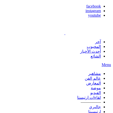
facebook
instagram
youtube
آخر
المحبوب
أحدث الأخبار
الشائع
Menu
مشاهير
عالم الفن
المعارض
موضة
الفيديو
لقاءات ارتيستا
—————
جاليري
ارتيسيتا