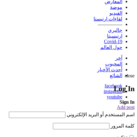
المعارض
موضة
الفيديو
لقاءات ارتيستا
—————
جاليري
ارتيسيتا
Covid-19
حول العالم
آخر
المحبوب
أحدث الأخبار
الشائع
close
facebook
Log In
instagram
youtube
Sign In
Add post
اسم المستخدم أو البريد الإلكتروني
كلمة المرور