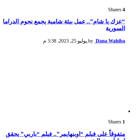
Shares
4
“عزك يا شام”.. عمل بيئة شامية يجمع نجوم الدراما
السورية
Dana Wahiba
by
يوليو 25, 2023, 3:38 م
Shares
1
متفوقاً على فيلم “اوبنهايمر”.. فيلم “باربي” يحقق