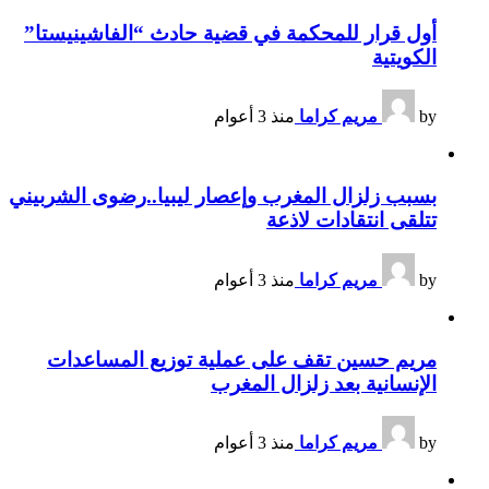
أول قرار للمحكمة في قضية حادث “الفاشينيستا”
الكويتية
by
مريم كراما
منذ 3 أعوام
بسبب زلزال المغرب وإعصار ليبيا..رضوى الشربيني
تتلقى انتقادات لاذعة
by
مريم كراما
منذ 3 أعوام
مريم حسين تقف على عملية توزيع المساعدات
الإنسانية بعد زلزال المغرب
by
مريم كراما
منذ 3 أعوام