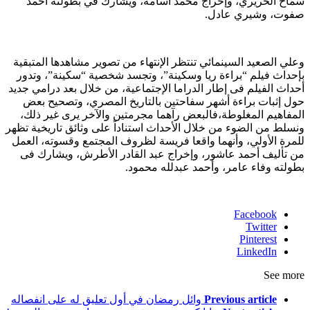
سماح الحريري، وإخراج محمد أسامة، ويشارك في بطولته أحمد
صفوت، وشيري عادل.
وعلي الصعيد السينمائي تنتظر الإنتهاء من تصوير مشاهدها المتبقية
بإحداث فيلم “براءة ريا وسكينة”، وتجسد شخصية “سكينة”، وتدور
أحداث الفيلم فى إطار الدراما الإجتماعية، من خلال بعد درامي جديد
حول إثبات براءة أشهر سفاحتين بالتاريخ المصري، وتصحيح بعض
المفاهيم المغلوطة،فالبعض رآهما مجرمتين والآخر يرى غير ذلك،
ونسلط من الضوء من خلال الأحداث استناداً على وثائق تاريخية تظهر
للمرة الأولي، وأنهما واقعا فريسة لظروف المجتمع وقسوته، العمل
من تأليف أحمد عاشور، وإخراج عبد القادر الأطرش، ويشارك فى
بطولته وفاء عامر، وأحمد عبدلله محمود.
Facebook
Twitter
Pinterest
LinkedIn
See more
Previous article
وائل رمضان في أول تعليق له على انفصاله