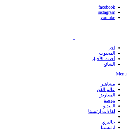
facebook
instagram
youtube
آخر
المحبوب
أحدث الأخبار
الشائع
Menu
مشاهير
عالم الفن
المعارض
موضة
الفيديو
لقاءات ارتيستا
—————
جاليري
ارتيسيتا