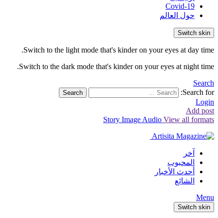
Covid-19
حول العالم
Switch skin
Switch to the light mode that's kinder on your eyes at day time.
Switch to the dark mode that's kinder on your eyes at night time.
Search
Search for:
Search
Login
Add post
Story
Image
Audio
View all formats
آخر
المحبوب
أحدث الأخبار
الشائع
Menu
Switch skin