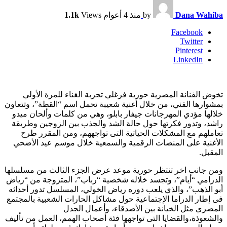
Dana Wahiba
by
منذ 4 أعوام
Views
1.1k
Facebook
Twitter
Pinterest
LinkedIn
تخوض الفنانة المصرية حورية فرغلي تجربة الغناء للمرة الأولي
بمشوارها الفني، من خلال أغنية شعيبة تحمل اسم “القطة”، وتتعاون
خلالها مؤدي المهرجانات جيفار بابلو، وهي من كلمات وألحان ميدو
راشد، وتدور فكرتها حول حالة الشد والجذب بين الزوجين وطريقة
تعاملهم مع المشكلات الحياتية التى تواجههم، ومن المقرر طرح
الأغنية على المنصات الرقمية والسمعية خلال موسم عيد الأضحي
المقبل.
ومن جانب اخر تنتظر حورية موعد عرض الجزء الثالث من مسلسلها
الدرامي “أيام”، وتجسد خلاله شخصية “رباب”، المتزوجة من “رياض
أبو الذهب”، والذي يلعب دوره رياض الخولي، المسلسل تدور أحداثه
فى إطار الدراما الإجتماعية حول مشاكل الحارات الشعبية بالمجتمع
المصري مثل الخيانة بين الأصدقاء، وأعمال الجدل
والشعوذة،والقضايا التى تواجهها فئة أصحاب الهمم، العمل من تأليف