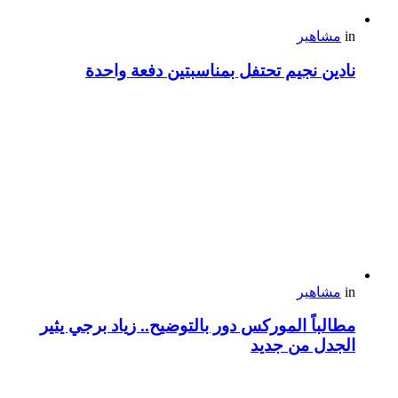
in
مشاهير
نادين نجيم تحتفل بمناسبتين دفعة واحدة
in
مشاهير
مطالباً الموركس دور بالتوضيح.. زياد برجي يثير
الجدل من جديد