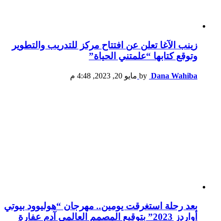
زينب الآغا تعلن عن افتتاح مركز للتدريب والتطوير
وتوقع كتابها “علمتني الحياة”
Dana Wahiba
by
مايو 20, 2023, 4:48 م
بعد رحلة استغرقت يومين.. مهرجان “هوليوود بيوتي
أواردز 2023” بتوقيع المصمم العالمي آدم عفارة