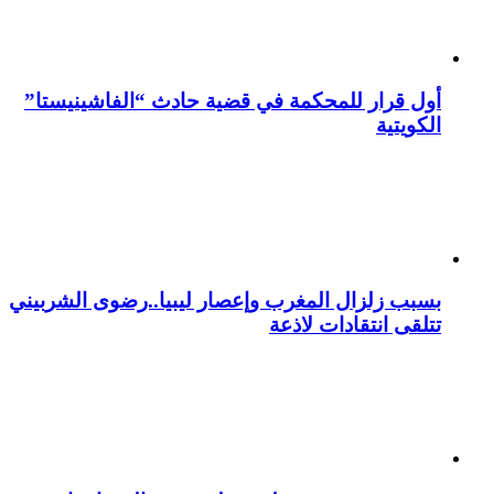
أول قرار للمحكمة في قضية حادث “الفاشينيستا”
الكويتية
بسبب زلزال المغرب وإعصار ليبيا..رضوى الشربيني
تتلقى انتقادات لاذعة