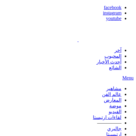
facebook
instagram
youtube
آخر
المحبوب
أحدث الأخبار
الشائع
Menu
مشاهير
عالم الفن
المعارض
موضة
الفيديو
لقاءات ارتيستا
—————
جاليري
ارتيسيتا