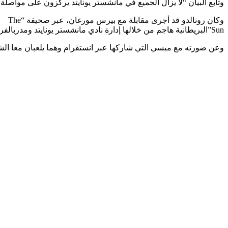
وتابع البيان “لا يزال الجميع في مانشستر يونايتد يركزون على مواصلة
وكان رونالدو قد أجرى مقابلة مع بيرس مورغان، عبر صحيفة “The
Sun”البريطانية هاجم من خلالها إدارة نادي مانشستر يونايتد ومدربالفريق إريك تين هاغ، إضافة إلى زملائه السابقين واين روني وغاري نيفيل.
وعن صورته مع ميسي التي شاركها عبر انستقرام وهما يلعبان معا ال