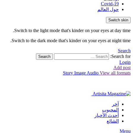
Covid-19
حول العالم
Switch skin
Switch to the light mode that's kinder on your eyes at day time.
Switch to the dark mode that's kinder on your eyes at night time.
Search
Search for:
Search
Login
Add post
Story
Image
Audio
View all formats
آخر
المحبوب
أحدث الأخبار
الشائع
Menu