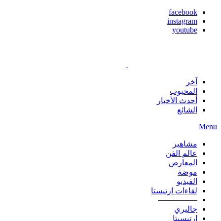
facebook
instagram
youtube
آخر
المحبوب
أحدث الأخبار
الشائع
Menu
مشاهير
عالم الفن
المعارض
موضة
الفيديو
لقاءات ارتيستا
—————
جاليري
ارتيسيتا