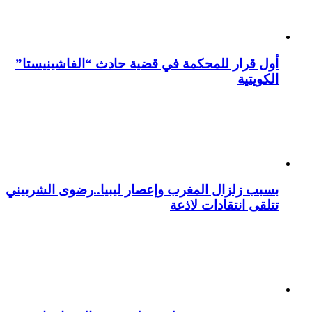
أول قرار للمحكمة في قضية حادث “الفاشينيستا”
الكويتية
بسبب زلزال المغرب وإعصار ليبيا..رضوى الشربيني
تتلقى انتقادات لاذعة