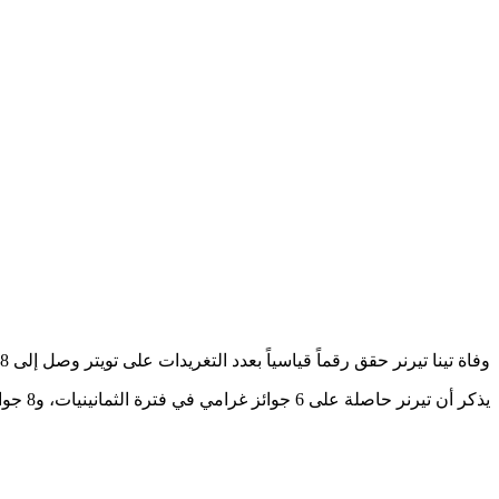
وفاة تينا تيرنر حقق رقماً قياسياً بعدد التغريدات على تويتر وصل إلى 1,18 مليون تغريدة في الساعات القليلة الماضية.
يذكر أن تيرنر حاصلة على 6 جوائز غرامي في فترة الثمانينيات، و8 جوائز غرامي على مدار تاريخها.