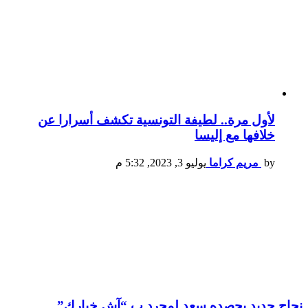
لأول مرة.. لطيفة التونسية تكشف أسرارا عن
خلافها مع إليسا
by
مريم كراما
يوليو 3, 2023, 5:32 م
نجاح جديد يحصده سعد لمجرد ب “آش خبارك”