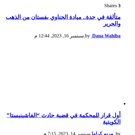
Shares
3
متألقة في جدة.. ميادة الحناوي بفستان من الذهب
والحرير
Dana Wahiba
by
سبتمبر 16, 2023, 12:44 م
أول قرار للمحكمة في قضية حادث “الفاشينيستا”
الكويتية
by
مريم كراما
سبتمبر 14, 2023, 7:15 م