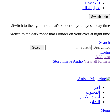
Covid-19
حول العالم
Switch skin
Switch to the light mode that's kinder on your eyes at day time.
Switch to the dark mode that's kinder on your eyes at night time.
Search
Search for:
Search
Login
Add post
Story
Image
Audio
View all formats
آخر
المحبوب
أحدث الأخبار
الشائع
Menu