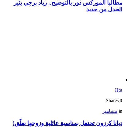
مطالباً الموركس دور بالتوضيح.. زياد برجي يثير
الجدل من جديد
Hot
Shares
3
in
مشاهير
ديانا كرزون تحتفل بمناسبة عائلية وزوجها يعلّق!