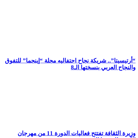
“أرتيسيتا”.. شريكة نجاح احتفاليه مجلة “إينجما” للتفوق
والنجاح العربي بنسختها الـ8
وزيرة الثقافة تفتتح فعاليات الدورة 11 من مهرجان