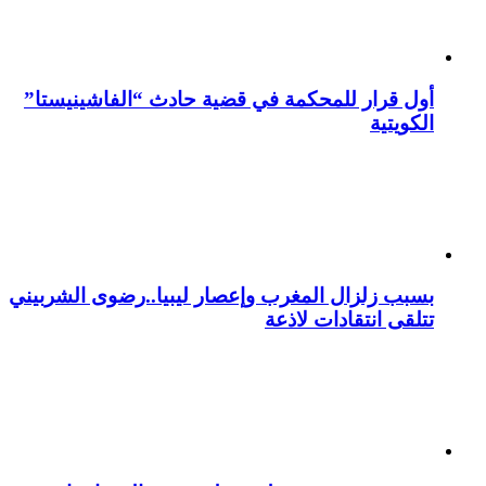
أول قرار للمحكمة في قضية حادث “الفاشينيستا”
الكويتية
بسبب زلزال المغرب وإعصار ليبيا..رضوى الشربيني
تتلقى انتقادات لاذعة