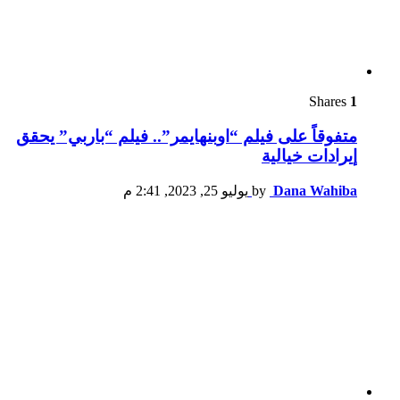
Shares
1
متفوقاً على فيلم “اوبنهايمر”.. فيلم “باربي” يحقق
إيرادات خيالية
Dana Wahiba
by
يوليو 25, 2023, 2:41 م