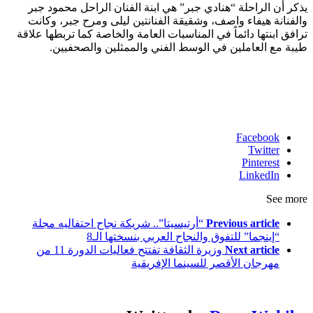
يذكر أن الراحلة “هنادي جبر” هي ابنة الفنان الراحل محمود جبر
والفنانة هيفاء واصف، وشقيقة الفنانتين ليلى ومرح جبر، وكانت
ترافق ابنتها دائماً في المناسبات العامة والخاصة كما تربطها علاقة
طيبة مع العاملين في الوسط الفني والممثلين والصحفيين.
Facebook
Twitter
Pinterest
LinkedIn
See more
Previous article
“أرتيسيتا”.. شريكة نجاح احتفاليه مجلة
“إينجما” للتفوق والنجاح العربي بنسختها الـ8
Next article
وزيرة الثقافة تفتتح فعاليات الدورة 11 من
مهرجان الأقصر للسينما الإفريقية