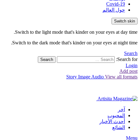
Covid-19
حول العالم
Switch skin
Switch to the light mode that's kinder on your eyes at day time.
Switch to the dark mode that's kinder on your eyes at night time.
Search
Search for:
Search
Login
Add post
Story
Image
Audio
View all formats
آخر
المحبوب
أحدث الأخبار
الشائع
Menu