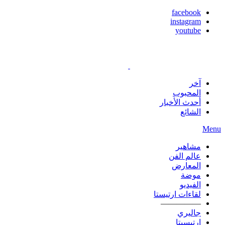
facebook
instagram
youtube
آخر
المحبوب
أحدث الأخبار
الشائع
Menu
مشاهير
عالم الفن
المعارض
موضة
الفيديو
لقاءات ارتيستا
—————
جاليري
ارتيسيتا