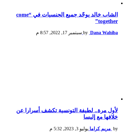
الشاب خالد يوحّد جميع الجنسيات في “come
together”
Dana Wahiba
by
سبتمبر 17, 2022, 8:57 م
لأول مرة.. لطيفة التونسية تكشف أسرارا عن
خلافها مع إليسا
by
مريم كراما
يوليو 3, 2023, 5:32 م