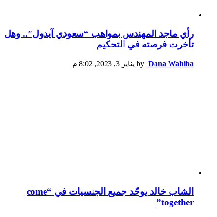
رأي ماجد المهندس بمواهب “سعودي آيدول”.. وهل
تأخرت فرصته في التحكيم
Dana Wahiba
by
يناير 3, 2023, 8:02 م
الشاب خالد يوحّد جميع الجنسيات في “come
together”