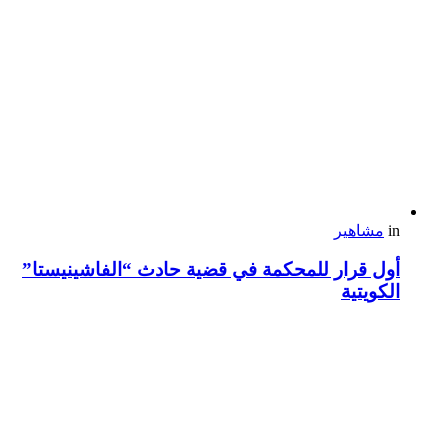
in
مشاهير
أول قرار للمحكمة في قضية حادث “الفاشينيستا”
الكويتية