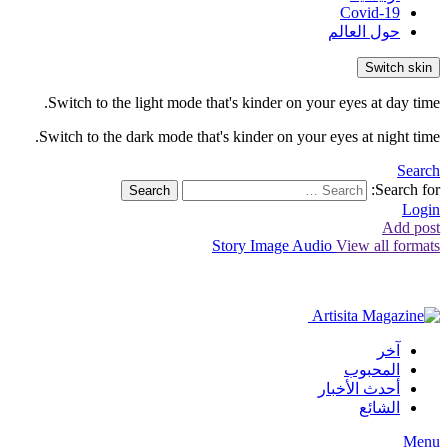
Covid-19
حول العالم
Switch skin
Switch to the light mode that's kinder on your eyes at day time.
Switch to the dark mode that's kinder on your eyes at night time.
Search
Search for:
Search
Login
Add post
Story
Image
Audio
View all formats
آخر
المحبوب
أحدث الأخبار
الشائع
Menu