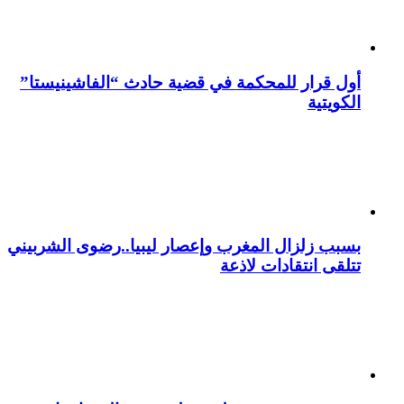
أول قرار للمحكمة في قضية حادث “الفاشينيستا”
الكويتية
بسبب زلزال المغرب وإعصار ليبيا..رضوى الشربيني
تتلقى انتقادات لاذعة