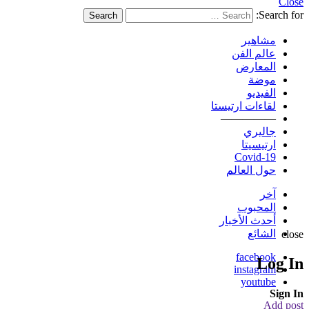
Close
Search for:
Search
مشاهير
عالم الفن
المعارض
موضة
الفيديو
لقاءات ارتيستا
—————
جاليري
ارتيسيتا
Covid-19
حول العالم
آخر
المحبوب
أحدث الأخبار
الشائع
close
facebook
Log In
instagram
youtube
Sign In
Add post