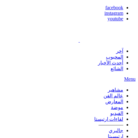
facebook
instagram
youtube
آخر
المحبوب
أحدث الأخبار
الشائع
Menu
مشاهير
عالم الفن
المعارض
موضة
الفيديو
لقاءات ارتيستا
—————
جاليري
ارتيسيتا