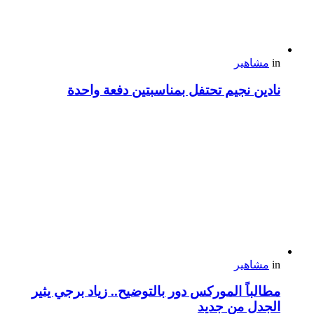
in
مشاهير
نادين نجيم تحتفل بمناسبتين دفعة واحدة
in
مشاهير
مطالباً الموركس دور بالتوضيح.. زياد برجي يثير
الجدل من جديد