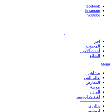
facebook
instagram
youtube
آخر
المحبوب
أحدث الأخبار
الشائع
Menu
مشاهير
عالم الفن
المعارض
موضة
الفيديو
لقاءات ارتيستا
—————
جاليري
ارتيسيتا