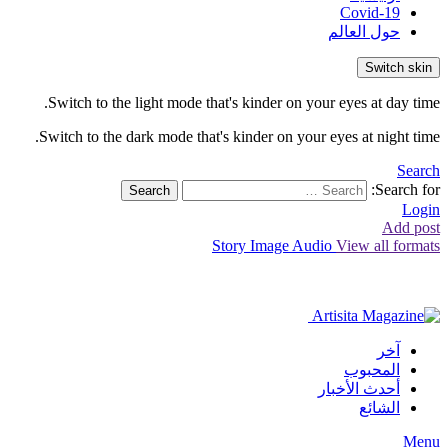
Covid-19
حول العالم
Switch skin
Switch to the light mode that's kinder on your eyes at day time.
Switch to the dark mode that's kinder on your eyes at night time.
Search
Search for:
Search
Login
Add post
Story
Image
Audio
View all formats
آخر
المحبوب
أحدث الأخبار
الشائع
Menu