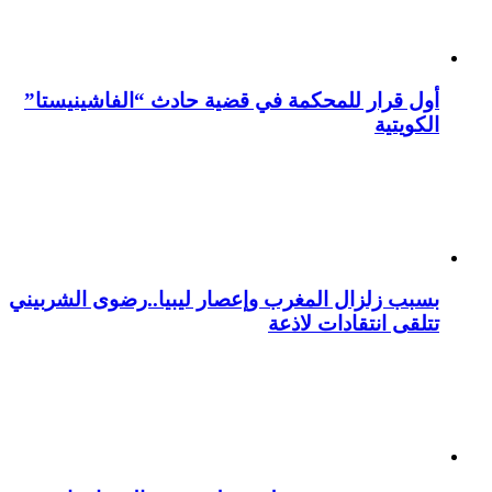
أول قرار للمحكمة في قضية حادث “الفاشينيستا”
الكويتية
بسبب زلزال المغرب وإعصار ليبيا..رضوى الشربيني
تتلقى انتقادات لاذعة