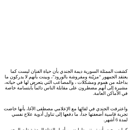
كشفت الممثلة السورية ديمة الجندي بأن حياة الفنان ليست كما
يعتقد الجمهور “مزيّنة ومفروشة بالورود”، وبينت بأنهم لا يدركون ما
بداخله من هموم ومشكلات ، والمصاعب التي يتعرض لها في حياته،
مشيرة إلى أنهم مضطرون على مقابلة الناس دائماً بابتسامة خاصة
في الأماكن العامة.
واعترفت الجندي في لقائها مع الإعلامي مصطفى الآغا، بأنها خاضت
تجربة قاسية أضعفتها جداً، ما دفعها إلى تناول أدوية علاج نفسي
لمدة 6 أشهر.
كما صرحت بأنه تم تنميطها ضمن أدوار الفتاة المعذبة ذات الوجه