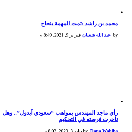
محمد بن راشد :تمت المهمة بنجاح
by
عبد الله شعبان
فبراير 9, 2021, 8:49 م
رأي ماجد المهندس بمواهب “سعودي آيدول”.. وهل
تأخرت فرصته في التحكيم
Dana Wahiba
by
يناير 3, 2023, 8:02 م