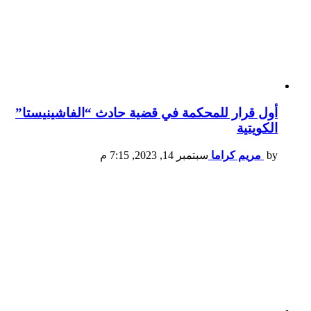
أول قرار للمحكمة في قضية حادث “الفاشينيستا”
الكويتية
by
مريم كراما
سبتمبر 14, 2023, 7:15 م