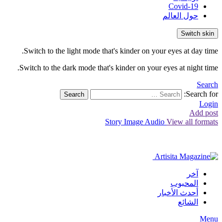
Covid-19
حول العالم
Switch skin
Switch to the light mode that's kinder on your eyes at day time.
Switch to the dark mode that's kinder on your eyes at night time.
Search
Search for:
Search
Login
Add post
Story
Image
Audio
View all formats
آخر
المحبوب
أحدث الأخبار
الشائع
Menu