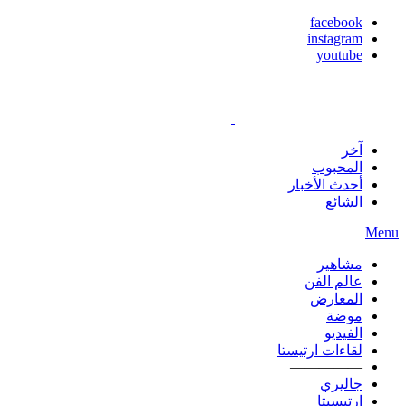
facebook
instagram
youtube
آخر
المحبوب
أحدث الأخبار
الشائع
Menu
مشاهير
عالم الفن
المعارض
موضة
الفيديو
لقاءات ارتيستا
—————
جاليري
ارتيسيتا