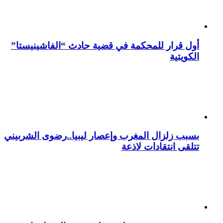
أول قرار للمحكمة في قضية حادث “الفاشينيستا”
الكويتية
بسبب زلزال المغرب وإعصار ليبيا..رضوى الشربيني
تتلقى انتقادات لاذعة