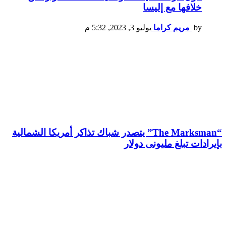
خلافها مع إليسا
by
مريم كراما
يوليو 3, 2023, 5:32 م
“The Marksman” يتصدر شباك تذاكر أمريكا الشمالية
بإيرادات تبلغ مليونى دولار