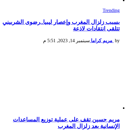
Trending
بسبب زلزال المغرب وإعصار ليبيا..رضوى الشربيني
تتلقى انتقادات لاذعة
by
مريم كراما
سبتمبر 14, 2023, 5:51 م
مريم حسين تقف على عملية توزيع المساعدات
الإنسانية بعد زلزال المغرب