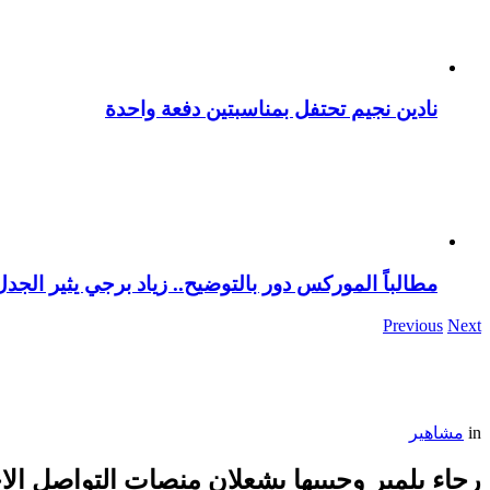
نادين نجيم تحتفل بمناسبتين دفعة واحدة
مطالباً الموركس دور بالتوضيح.. زياد برجي يثير الجد
Previous
Next
in
مشاهير
رجاء بلمير وحبيبها يشعلان منصات التواصل الا