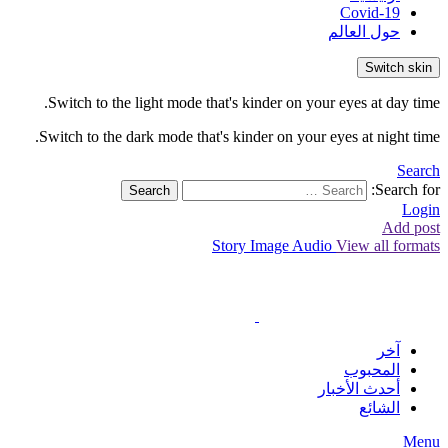
Covid-19
حول العالم
Switch skin
Switch to the light mode that's kinder on your eyes at day time.
Switch to the dark mode that's kinder on your eyes at night time.
Search
Search for:
Search
Login
Add post
Story
Image
Audio
View all formats
آخر
المحبوب
أحدث الأخبار
الشائع
Menu