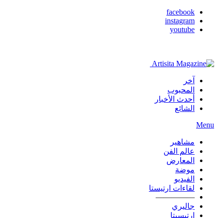
facebook
instagram
youtube
آخر
المحبوب
أحدث الأخبار
الشائع
Menu
مشاهير
عالم الفن
المعارض
موضة
الفيديو
لقاءات ارتيستا
—————
جاليري
ارتيسيتا