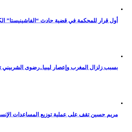
أول قرار للمحكمة في قضية حادث “الفاشينيستا” الكو
بسبب زلزال المغرب وإعصار ليبيا..رضوى الشربيني تت
مريم حسين تقف على عملية توزيع المساعدات الإنسان