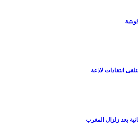
يتية
لقى انتقادات لاذعة
ية بعد زلزال المغرب