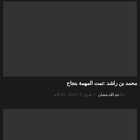
محمد بن راشد :تمت المهمة بنجاح
by
عبد الله شعبان
فبراير 9, 2021, 8:49 م