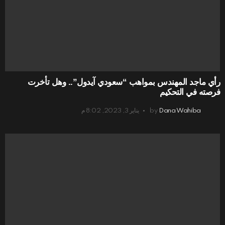
رأي ماجد المهندس بمواهب “سعودي آيدول”.. وهل تأخرت
فرصته في التحكيم
Dana Wahiba
by
يناير 3, 2023, 8:02 م