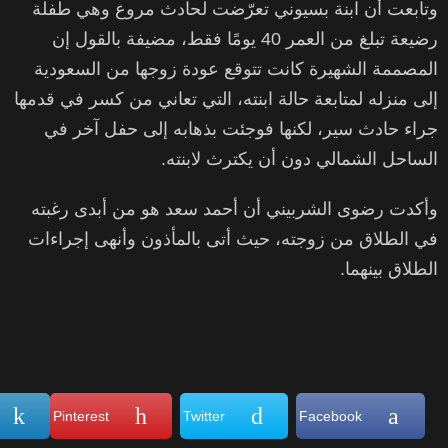
وتابعت أن ابنة بسيوني تعرّضت لحادث مروع وهي طفلة
رضيعة تبلغ من العمر 40 يومًا فقط، مضيفة بالقول إن
المصممة الشهيرة كانت تتوقع عودة زوجها من السعودية
إلى منزله لمتابعة حالة ابنته، التي تعاني من كسر في قدمها
جراء حادث سير، لكنها فوجئت بذهابه إلى حفل آخر في
الساحل الشمالي دون أن يكترث لابنته.
وأكدت رضوى الشربيني أن أحمد سعد هو من أبدى رغبته
في الطلاق من زوجته، حيث أتى بالمأذون وأنهى إجراءات
الطلاق بينهما.
Pinterest
Twitter
Facebook