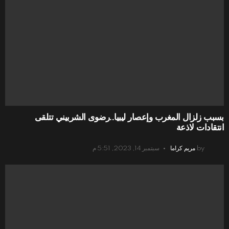
بسبب زلزال المغرب وإعصار ليبيا..رضوى الشربيني تتلقى
انتقادات لاذعة
by
مريم كراما
سبتمبر 14, 2023, 5:51 م