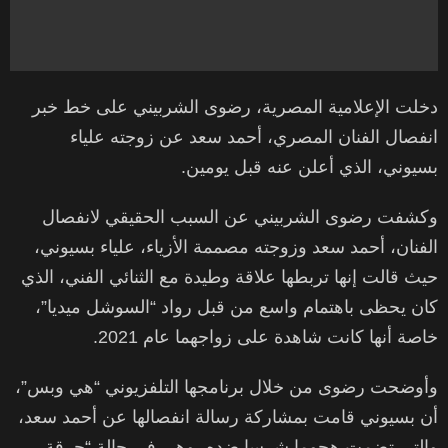
دخلت الإعلامية المصرية، رضوى الشربيني على خط خبر
انفصال الفنان المصري، أحمد سعد عن زوجته علياء
بسيوني، الذي أعلن عنه قبل يومين.
وكشفت رضوى الشربيني عن السبب الحقيقي لانفصال
الفنان، أحمد سعد وزوجته مصممة الأزياء، علياء بسيوني،
حيث قالت إنها تربطها علاقة وطيدة مع الثنائي الفني، الذي
كان يحظى باهتمام واسع من قبل رواد “السوشل ميديا”،
خاصة أنها كانت شاهدة على زواجهما عام 2021.
وأوضحت رضوى من خلال برنامجها التلفزيوني “هي وبس”،
أن بسيوني قامت بمشاركة رسالة انفصالها عن أحمد سعد،
والتي تضمت هجوما شرسا ضده، وهي في حالة “حرقة