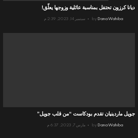
ديانا كرزون تحتفل بمناسبة عائلية وزوجها يعلّق!
Dana Wahiba
by
سبتمبر 14, 2023, 2:39 م
جويل ماردينيان تقدم بودكاست “من قلب جويل”
Dana Wahiba
by
مارس 7, 2023, 6:37 م