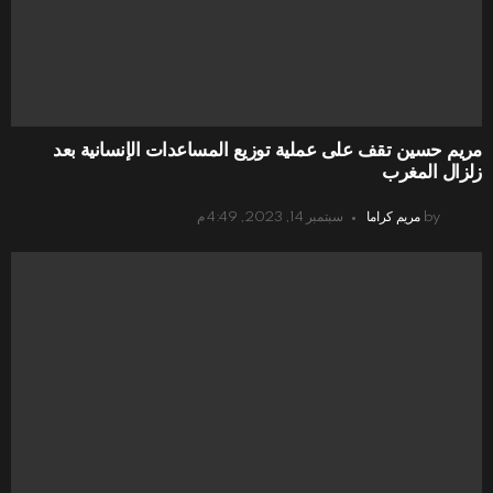
مريم حسين تقف على عملية توزيع المساعدات الإنسانية بعد
زلزال المغرب
by
مريم كراما
سبتمبر 14, 2023, 4:49 م