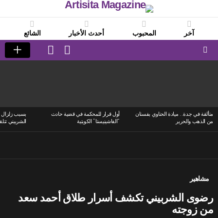
آخر
المحبوب
أحدث الأخبار
الشائع
LOGIN
SWITCH
SKIN
Menu
LATEST
STORIES
متألقة في جدة.. ميادة الحناوي بفستان
أول قرار للمحكمة في قضية حادث
بسبب زلزال ا
من الذهب والحرير
“الفاشينيستا” الكويتية
الشربيني تتلق
مشاهير
رضوى الشربيني تكشف أسرار طلاق أحمد سعد
من زوجته