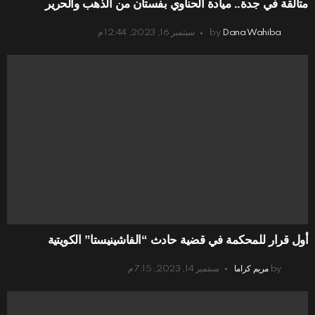
متألقة في جدة.. ميادة الحناوي بفستان من الذهب والحرير
Dana Wahiba
by
سبتمبر 16, 2023, 12:44 م
أول قرار للمحكمة في قضية حادث “الفاشينيستا” الكويتية
by
مريم كراما
سبتمبر 14, 2023, 7:15 م