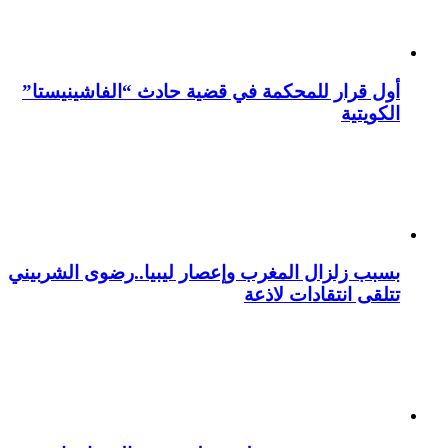
أول قرار للمحكمة في قضية حادث “الفاشينيستا”
الكويتية
بسبب زلزال المغرب وإعصار ليبيا..رضوى الشربيني
تتلقى انتقادات لاذعة