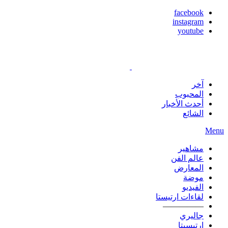
facebook
instagram
youtube
آخر
المحبوب
أحدث الأخبار
الشائع
Menu
مشاهير
عالم الفن
المعارض
موضة
الفيديو
لقاءات ارتيستا
—————
جاليري
ارتيسيتا