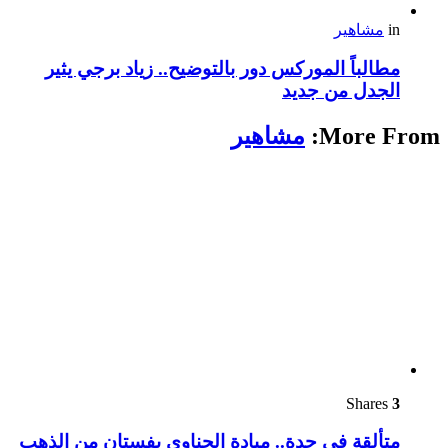
in
مشاهير
مطالباً الموركس دور بالتوضيح.. زياد برجي يثير
الجدل من جديد
More From:
مشاهير
Shares
3
متألقة في جدة.. ميادة الحناوي بفستان من الذهب