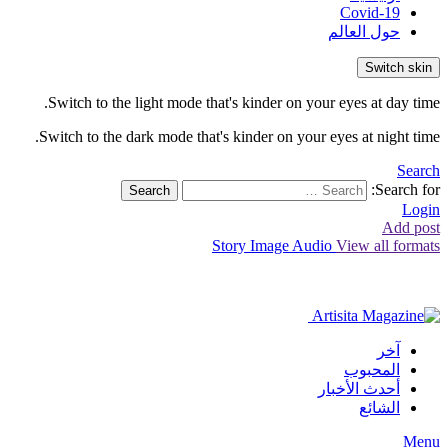
Covid-19
حول العالم
Switch skin
Switch to the light mode that's kinder on your eyes at day time.
Switch to the dark mode that's kinder on your eyes at night time.
Search
Search for:
Search
Login
Add post
Story
Image
Audio
View all formats
آخر
المحبوب
أحدث الأخبار
الشائع
Menu