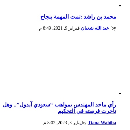
محمد بن راشد :تمت المهمة بنجاح
by
عبد الله شعبان
فبراير 9, 2021, 8:49 م
رأي ماجد المهندس بمواهب “سعودي آيدول”.. وهل
تأخرت فرصته في التحكيم
Dana Wahiba
by
يناير 3, 2023, 8:02 م