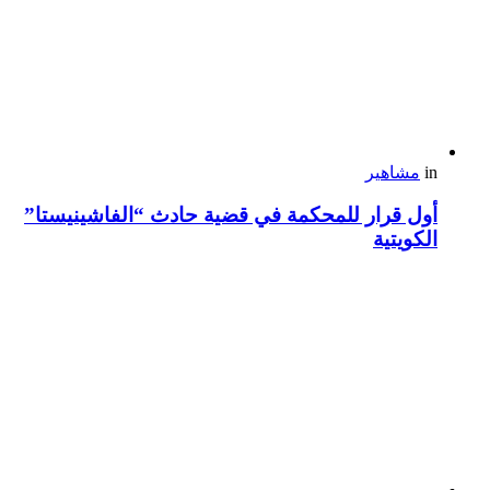
in
مشاهير
أول قرار للمحكمة في قضية حادث “الفاشينيستا”
الكويتية