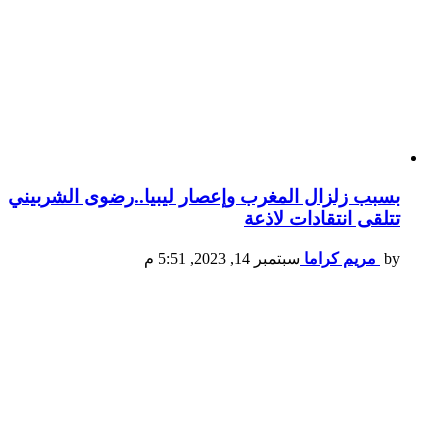
بسبب زلزال المغرب وإعصار ليبيا..رضوى الشربيني
تتلقى انتقادات لاذعة
by
مريم كراما
سبتمبر 14, 2023, 5:51 م