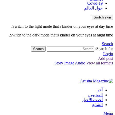
Covid-19
حول العالم
Switch skin
Switch to the light mode that's kinder on your eyes at day time.
Switch to the dark mode that's kinder on your eyes at night time.
Search
Search for:
Search
Login
Add post
Story
Image
Audio
View all formats
آخر
المحبوب
أحدث الأخبار
الشائع
Menu