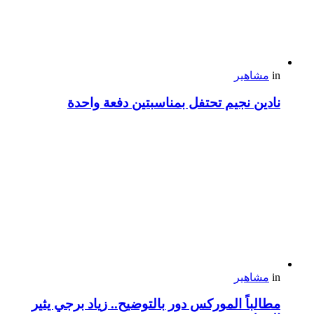
in
مشاهير
نادين نجيم تحتفل بمناسبتين دفعة واحدة
in
مشاهير
مطالباً الموركس دور بالتوضيح.. زياد برجي يثير