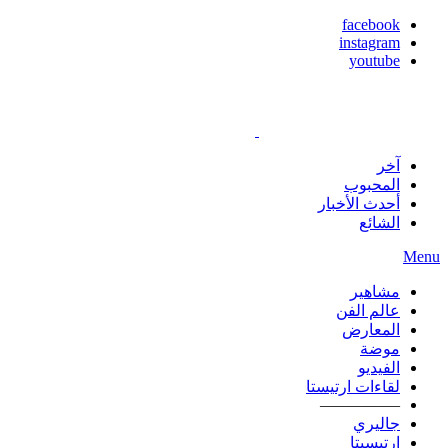
facebook
instagram
youtube
آخر
المحبوب
أحدث الأخبار
الشائع
Menu
مشاهير
عالم الفن
المعارض
موضة
الفيديو
لقاءات ارتيستا
—————
جاليري
ارتيسيتا