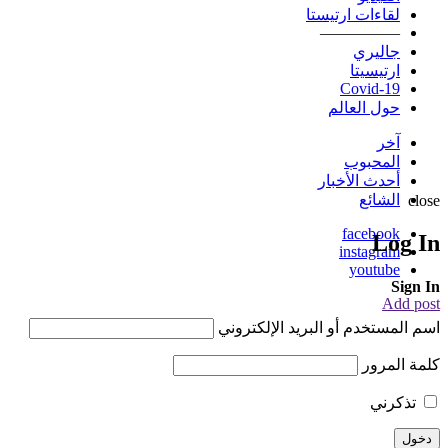
لقاءات ارتيستا
—————
جاليري
ارتيسيتا
Covid-19
حول العالم
آخر
المحبوب
أحدث الأخبار
الشائع
close
facebook
Log In
instagram
youtube
Sign In
Add post
اسم المستخدم أو البريد الإلكتروني
كلمة المرور
تذكرني