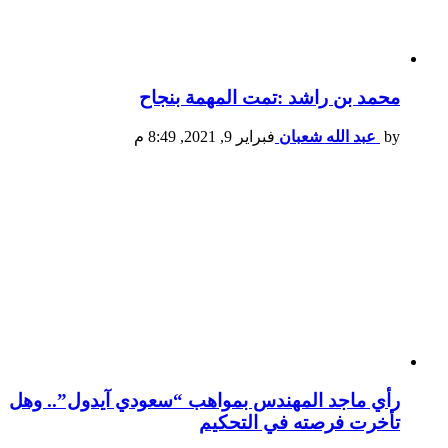
محمد بن راشد :تمت المهمة بنجاح
by
عبد الله شعبان
فبراير 9, 2021, 8:49 م
رأي ماجد المهندس بمواهب “سعودي آيدول”.. وهل
تأخرت فرصته في التحكيم