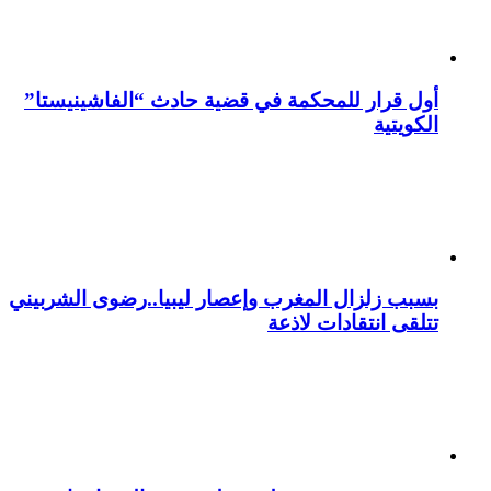
أول قرار للمحكمة في قضية حادث “الفاشينيستا”
الكويتية
بسبب زلزال المغرب وإعصار ليبيا..رضوى الشربيني
تتلقى انتقادات لاذعة