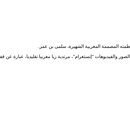
نظمته المصممة المغربية الشهيرة، سلمى بن عمر.
 والفيديوهات “إنستغرام”، مرتدية زيا مغربيا تقليديا، عبارة عن قف