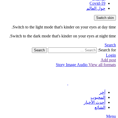
Covid-19
حول العالم
Switch skin
Switch to the light mode that's kinder on your eyes at day time.
Switch to the dark mode that's kinder on your eyes at night time.
Search
Search for:
Search
Login
Add post
Story
Image
Audio
View all formats
آخر
المحبوب
أحدث الأخبار
الشائع
Menu