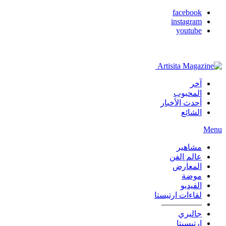
facebook
instagram
youtube
آخر
المحبوب
أحدث الأخبار
الشائع
Menu
مشاهير
عالم الفن
المعارض
موضة
الفيديو
لقاءات ارتيستا
—————
جاليري
ارتيسيتا