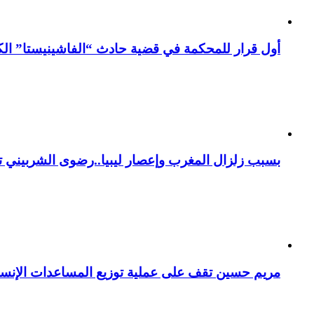
أول قرار للمحكمة في قضية حادث “الفاشينيستا” الكو
بسبب زلزال المغرب وإعصار ليبيا..رضوى الشربيني تت
مريم حسين تقف على عملية توزيع المساعدات الإنسان