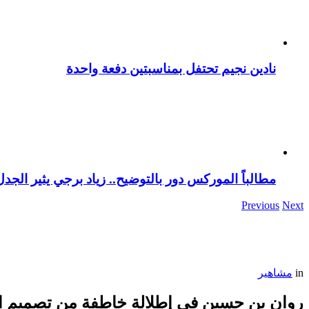
نادين نجيم تحتفل بمناسبتين دفعة واحدة
مطالباً الموركس دور بالتوضيح.. زياد برجي يثير الجد
Previous
Next
in
مشاهير
روان بن حسين في إطلالة خاطفة من تصميم ا