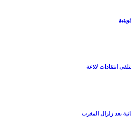
يتية
لقى انتقادات لاذعة
ية بعد زلزال المغرب