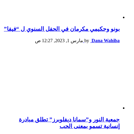
بونو وحكيمي مكرمان في الحفل السنوي ل “فيفا”
Dana Wahiba
by
مارس 1, 2023, 12:27 ص
جمعية النور و”سمانا ديفلوبرز” تطلق مبادرة
إنسانية تسمو بمعنى الحب