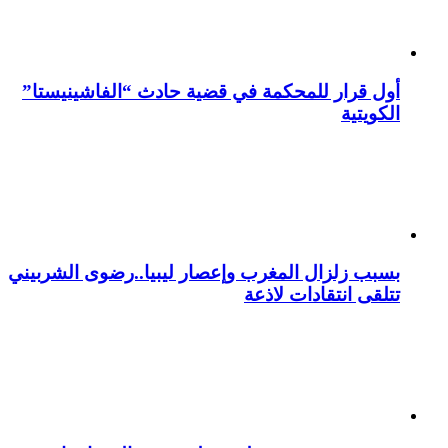
أول قرار للمحكمة في قضية حادث “الفاشينيستا”
الكويتية
بسبب زلزال المغرب وإعصار ليبيا..رضوى الشربيني
تتلقى انتقادات لاذعة