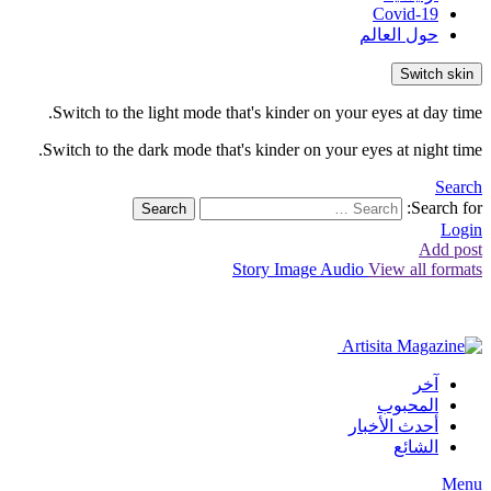
Covid-19
حول العالم
Switch skin
Switch to the light mode that's kinder on your eyes at day time.
Switch to the dark mode that's kinder on your eyes at night time.
Search
Search for:
Search
Login
Add post
Story
Image
Audio
View all formats
آخر
المحبوب
أحدث الأخبار
الشائع
Menu