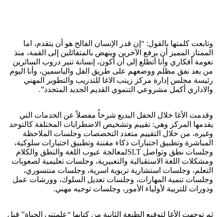
وتابعت كلمتها بالقول: “إن قدر الإنسان الفالح هو أن يتقدم، اما
الممتاز المميز أن يرفع الآخرين وينهض بالمتفائلين إلى القمة، منذ
نعومة أفكاري وأنا أتطلع إلى أن أكون، إنسانة تنير دروب السائرين
من بعد نفق مظلم ووضعهم على طريق الفل والياسمين، وأنا اليوم
رئيسة مجلس إدارة مركز زينب الاغا للتدريب والتطوير المهني
والاداري أكمل مشروعي التنموي القديم الجديد المتجدد”.
وقدمت الأغا خلال الحفل البديع شرحاُ مفصلاً عن الخدمات التي
يقدمها المركز وهي: تقييم وتشخيص الاضطرابات المختلفة كالتوحد
وغيره، من خلال التقييم متعدد التخصصات وجلسات الملاحظة
المباشرة وتطبيق اختبارات ذكاء مقننة وتطبيق اختبارات سلوكية،
وجلسات نطق وتواصل SLTلمعالجة عيوب اللغة والنطق والكلام
ومشكلات اللغة الاستقبالية والتعبيرية، وجلسات تعليمية لصعوبات
التعلم، وجلسات استشارية تربوية اسرية، وجلسات منتسوري،
وجلسات تنمية المهارات، وجلسات تعديل السلوك، وورشات عمل
ودورات للتربية لأولياء الأمور، وجلسات توجيه مهني.
ثم توجهت الأغا لتوقيع الطبعة الثانية من كتابها “علمتني الحياة” قبل