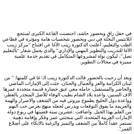
في حفل راقٍ وبحضور حاشد، احتضنت القاعة الكبرى لمنتجع
اتلانتيس النخلة في دبي وبحضور شخصيات هامة ومؤثرة في قطاعي
الطب والتعليم، أعلنت الدكتورة زينب الأغا عن افتتاح “مركز زينب
الأغا للتدريب والتطوير المهني والإداري” والذي يحمل شعار “بالتعليم
تصل”، ليكون نواة لمشروعها المتكامل في تقديم خدمة علمية
مميزة في مجالات التطوير.
وبعد أن رحبت بالحضور قالت الدكتورة زينب الٱغا في كلمتها: ” من
لبنان الكرامة والعز والجمال والحنان، جئت إلى الإمارات الماضي
والحاضر والمستقبل، حاملة معي عبق حضارة قديمة متجددة عمرها
آلاف السنين، واعدة بلاد الشام بطيب الوفاء للأصل المتجذر بالعطر،
وواعدة دول الخليج بطموح بيروتي فيه من الشغف والاصرار والهمة
والعزيمة ما يفوق التوقعات ويدرس لجعله منهج بغرس حب النهم
من العلم بهذا الجيل. واضافت :عشرين سنة قضيتها في ربوع دولة
الإمارات العربية المتحدة، التي منحتني عمر وفكر وإقامة ذهبية
تستمر عقداً كاملاً من الشغف والتميز والرغبة بالاتكاء على أضلاع
القمر”.