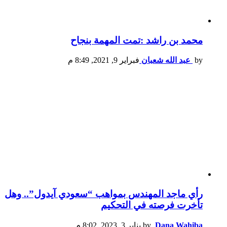
محمد بن راشد :تمت المهمة بنجاح
by
عبد الله شعبان
فبراير 9, 2021, 8:49 م
رأي ماجد المهندس بمواهب “سعودي آيدول”.. وهل
تأخرت فرصته في التحكيم
Dana Wahiba
by
يناير 3, 2023, 8:02 م