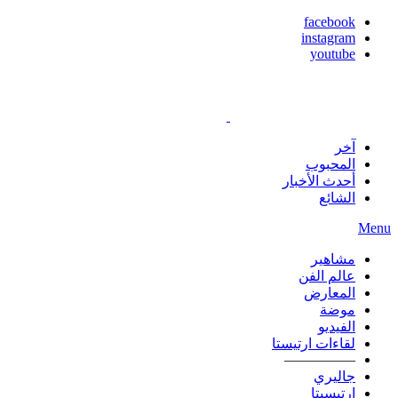
facebook
instagram
youtube
آخر
المحبوب
أحدث الأخبار
الشائع
Menu
مشاهير
عالم الفن
المعارض
موضة
الفيديو
لقاءات ارتيستا
—————
جاليري
ارتيسيتا