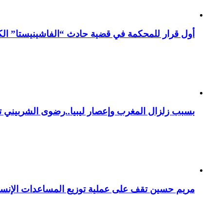
أول قرار للمحكمة في قضية حادث “الفاشينيستا” الكو
بسبب زلزال المغرب وإعصار ليبيا..رضوى الشربيني تت
مريم حسين تقف على عملية توزيع المساعدات الإنسان