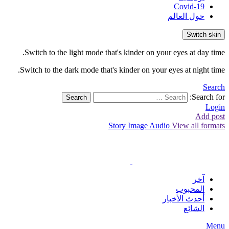
Covid-19
حول العالم
Switch skin
Switch to the light mode that's kinder on your eyes at day time.
Switch to the dark mode that's kinder on your eyes at night time.
Search
Search for:
Search
Login
Add post
Story
Image
Audio
View all formats
آخر
المحبوب
أحدث الأخبار
الشائع
Menu