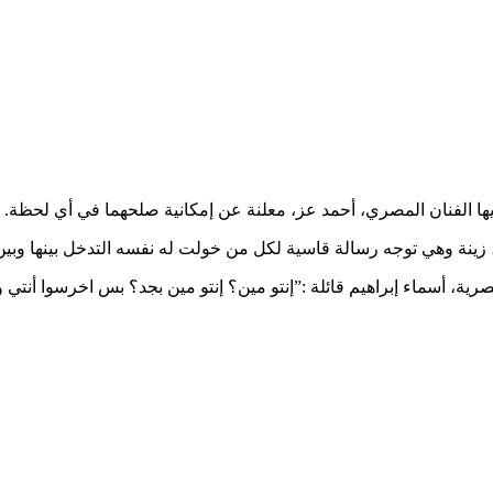
يها الفنان المصري، أحمد عز، معلنة عن إمكانية صلحهما في أي لحظة.
زينة وهي توجه رسالة قاسية لكل من خولت له نفسه التدخل بينها وبين
رية، أسماء إبراهيم قائلة :”إنتو مين؟ إنتو مين بجد؟ بس اخرسوا أنت