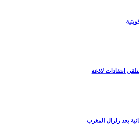
يتية
لقى انتقادات لاذعة
ية بعد زلزال المغرب