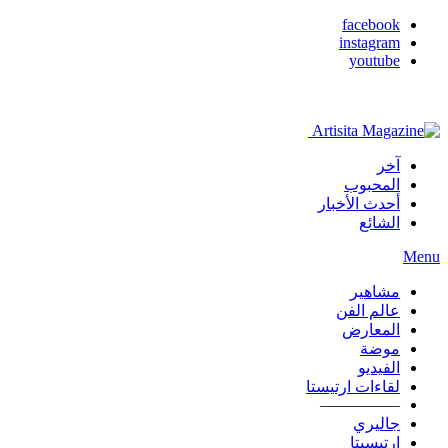
facebook
instagram
youtube
آخر
المحبوب
أحدث الأخبار
الشائع
Menu
مشاهير
عالم الفن
المعارض
موضة
الفيديو
لقاءات ارتيستا
—————
جاليري
ارتيسيتا