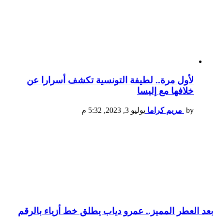
لأول مرة.. لطيفة التونسية تكشف أسرارا عن
خلافها مع إليسا
by
مريم كراما
يوليو 3, 2023, 5:32 م
بعد العطر المميز.. عمرو دياب يطلق خط أزياء بالرقم