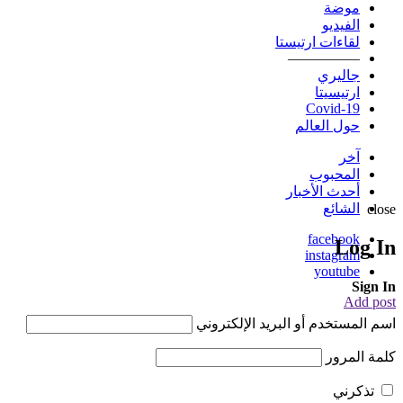
موضة
الفيديو
لقاءات ارتيستا
—————
جاليري
ارتيسيتا
Covid-19
حول العالم
آخر
المحبوب
أحدث الأخبار
الشائع
close
facebook
Log In
instagram
youtube
Sign In
Add post
اسم المستخدم أو البريد الإلكتروني
كلمة المرور
تذكرني