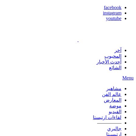
facebook
instagram
youtube
آخر
المحبوب
أحدث الأخبار
الشائع
Menu
مشاهير
عالم الفن
المعارض
موضة
الفيديو
لقاءات ارتيستا
—————
جاليري
ارتيسيتا