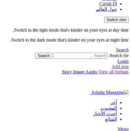
Covid-19
حول العالم
Switch skin
Switch to the light mode that's kinder on your eyes at day time.
Switch to the dark mode that's kinder on your eyes at night time.
Search
Search for:
Search
Login
Add post
Story
Image
Audio
View all formats
آخر
المحبوب
أحدث الأخبار
الشائع
Menu