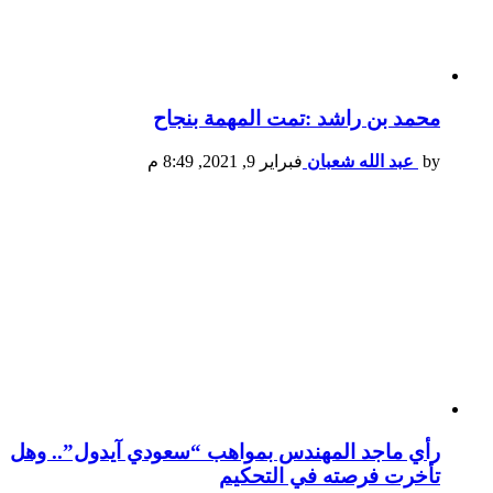
محمد بن راشد :تمت المهمة بنجاح
by
عبد الله شعبان
فبراير 9, 2021, 8:49 م
رأي ماجد المهندس بمواهب “سعودي آيدول”.. وهل
تأخرت فرصته في التحكيم