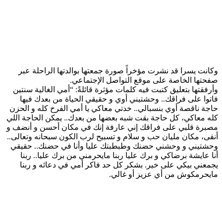
وكانت يسرا قد نشرت مؤخراً صورة جمعتها بوالدتها الراحلة عبر
صفحتها الخاصة على موقع التواصل الإجتماعي.
وأرفقتها بتعليق كتبت فيه كلمات مؤثرة قائلةً: “أمي الغالية سنتين
فاتوا على فراقك.. وحشتيني أوي و حقيقي الحياة من بعدك فيها
حاجة ناقصة أوي بنسبالي.. خدتي معاكي يا أمي الفرح كله و الحزن
كله معاكي، كل حاجة بقت شبه بعضها من بعدك.. يمكن الحاجة اللي
مصبرة قلبي على فراقك إني عارفة إنك في مكان أحسن و أنضف و
أنقى، مكان مليان حب و سلام و تسبيح لرب الكون سبحانه وتعالى..
وحشتيني و وحشني حضنك وطبطبتك عليا وأنا في حضنك.. حقيقي
أنا عايشة برضاكي و برك عليا ربنا مايحرمني من برك عليا.. ربنا
يجمعني بيكي على خير. بشكر كل حد فاكر أمي في دعائه و ربنا
مايحرمكوش من أي عزيز أو غالي.