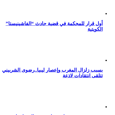
أول قرار للمحكمة في قضية حادث “الفاشينيستا”
الكويتية
بسبب زلزال المغرب وإعصار ليبيا..رضوى الشربيني
تتلقى انتقادات لاذعة