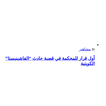
in
مشاهير
أول قرار للمحكمة في قضية حادث “الفاشينيستا”
الكويتية