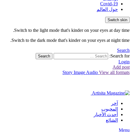
Covid-19
حول العالم
Switch skin
Switch to the light mode that's kinder on your eyes at day time.
Switch to the dark mode that's kinder on your eyes at night time.
Search
Search for:
Search
Login
Add post
Story
Image
Audio
View all formats
آخر
المحبوب
أحدث الأخبار
الشائع
Menu