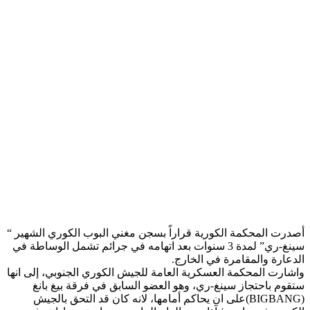
أصدرت المحكمة الكو​ري​ة قراراً بسجن مغني البوب الكوري الشهير “​
سينغ​-ري” لمدة 3 سنوات بعد اتهامه في جرائم تشمل الوساطة في ​
الدعارة​ و​المقامرة​ في الخارج.
واشارت المحكمة العسكرية العامة للجيش الكوري الجنوبي، إلى انها
ستقوم باحتجاز سينغ-ري، وهو العضو السابق في ​فرقة بيغ بانغ​
(BIGBANG)على ان يحاكم أمامها، لانه كان قد التحق بالجيش