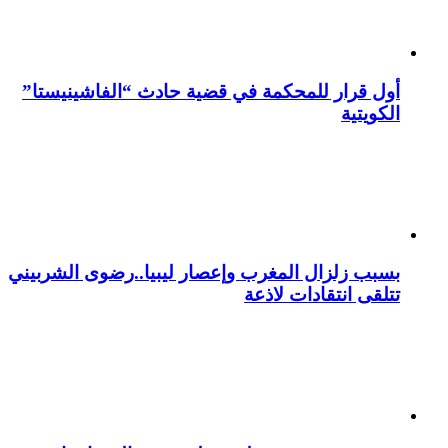
أول قرار للمحكمة في قضية حادث “الفاشينيستا”
الكويتية
بسبب زلزال المغرب وإعصار ليبيا..رضوى الشربيني
تتلقى انتقادات لاذعة