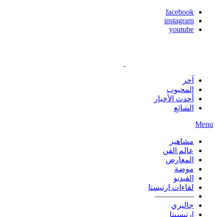
facebook
instagram
youtube
آخر
المحبوب
أحدث الأخبار
الشائع
Menu
مشاهير
عالم الفن
المعارض
موضة
الفيديو
لقاءات ارتيستا
—————
جاليري
ارتيسيتا