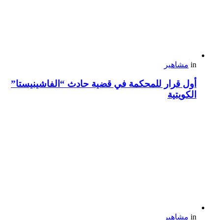
in
مشاهير
أول قرار للمحكمة في قضية حادث “الفاشينيستا”
الكويتية
in
مشاهير