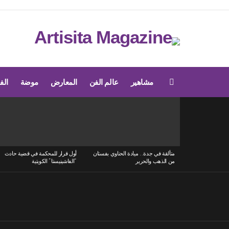
مشاهير
عالم الفن
المعارض
موضة
الف
Menu
LATEST
STORIES
متألقة في جدة.. ميادة الحناوي بفستان
أول قرار للمحكمة في قضية حادث
من الذهب والحرير
“الفاشينيستا” الكويتية