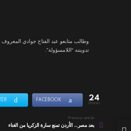
وطالب متابعو عبد الفتاح جوادي المعروف ب
تدوينته “اللامسؤولة”.
24
TER
FACEBOOK
shares
Previous article
See
more
بعد مصر.. الأردن تمنع سارة الزكريا من الغناء