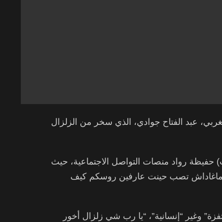
ربي، عبد الفتاح جوادي، الذي سخر من الزلزال
رت) حفيظة رواد منصات التواصل الاجتماعية، حيث
تا ماغاداش تصب حينت عارفين روسكم كيف
تفزة” وغير “إنسانية”، “يا رب شي زلزال أخور