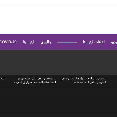
يديو
لقاءات ارتيستا
—————
جاليري
ارتيسيتا
COVID-19
بسبب زلزال المغرب وإعصار ليبيا..رضوى
مريم حسين تقف على عملية توزيع
نادين 
الشربيني تتلقى انتقادات لاذعة
المساعدات الإنسانية بعد زلزال المغرب