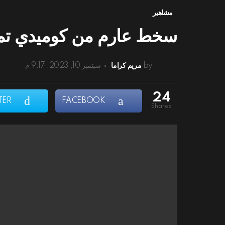
مشاهير
سخط عارم من كوميدي تمنى
by
مريم كراما
سبتمبر 10, 2023, 9:17 م
24
TER
FACEBOOK
shares