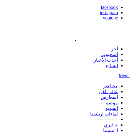
facebook
instagram
youtube
آخر
المحبوب
أحدث الأخبار
الشائع
Menu
مشاهير
عالم الفن
المعارض
موضة
الفيديو
لقاءات ارتيستا
—————
جاليري
ارتيسيتا