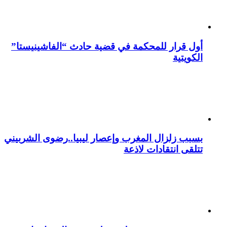
أول قرار للمحكمة في قضية حادث “الفاشينيستا”
الكويتية
بسبب زلزال المغرب وإعصار ليبيا..رضوى الشربيني
تتلقى انتقادات لاذعة