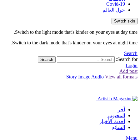
Covid-19
حول العالم
Switch skin
Switch to the light mode that's kinder on your eyes at day time.
Switch to the dark mode that's kinder on your eyes at night time.
Search
Search for:
Search
Login
Add post
Story
Image
Audio
View all formats
آخر
المحبوب
أحدث الأخبار
الشائع
Menu