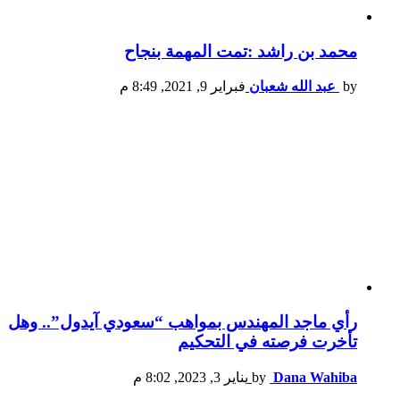
محمد بن راشد :تمت المهمة بنجاح
by
عبد الله شعبان
فبراير 9, 2021, 8:49 م
رأي ماجد المهندس بمواهب “سعودي آيدول”.. وهل
تأخرت فرصته في التحكيم
Dana Wahiba
by
يناير 3, 2023, 8:02 م