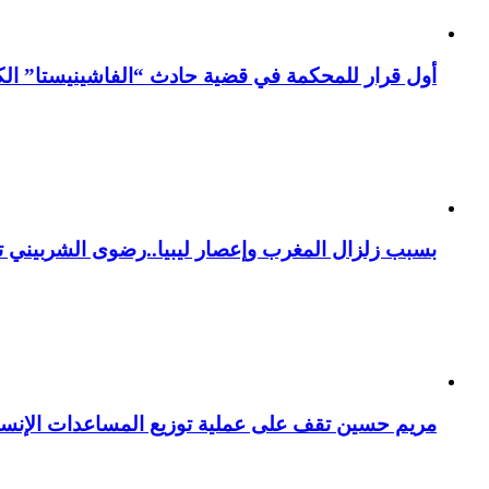
أول قرار للمحكمة في قضية حادث “الفاشينيستا” الكو
بسبب زلزال المغرب وإعصار ليبيا..رضوى الشربيني تت
مريم حسين تقف على عملية توزيع المساعدات الإنسان