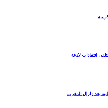
يتية
لقى انتقادات لاذعة
ية بعد زلزال المغرب