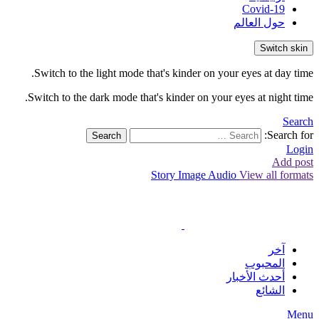
Covid-19
حول العالم
Switch skin
Switch to the light mode that's kinder on your eyes at day time.
Switch to the dark mode that's kinder on your eyes at night time.
Search
Search for:
Search
Login
Add post
Story
Image
Audio
View all formats
آخر
المحبوب
أحدث الأخبار
الشائع
Menu