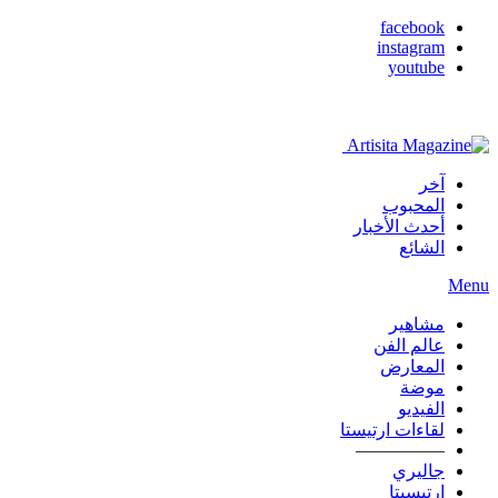
facebook
instagram
youtube
آخر
المحبوب
أحدث الأخبار
الشائع
Menu
مشاهير
عالم الفن
المعارض
موضة
الفيديو
لقاءات ارتيستا
—————
جاليري
ارتيسيتا