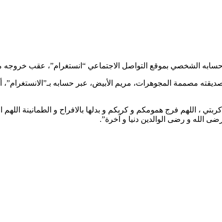
 حسابه الشخصي بموقع التواصل الاجتماعي “انستغرام”، عقب خروجه من
يقته مصممة المجوهرات، مريم الأبيض، عبر حسابه بـ”الانستغرام”، أر
ي ، اللهم فرج همومكم و كربكم و بدلها بالافراح و الطمانينة اللهم ا
رضى الله و رضى الوالدين دنيا و آخرة”.