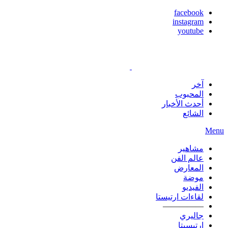
facebook
instagram
youtube
آخر
المحبوب
أحدث الأخبار
الشائع
Menu
مشاهير
عالم الفن
المعارض
موضة
الفيديو
لقاءات ارتيستا
—————
جاليري
ارتيسيتا