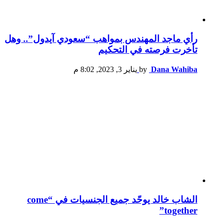
رأي ماجد المهندس بمواهب “سعودي آيدول”.. وهل
تأخرت فرصته في التحكيم
Dana Wahiba
by
يناير 3, 2023, 8:02 م
الشاب خالد يوحّد جميع الجنسيات في “come
together”