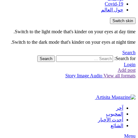
Covid-19
حول العالم
Switch skin
Switch to the light mode that's kinder on your eyes at day time.
Switch to the dark mode that's kinder on your eyes at night time.
Search
Search for:
Search
Login
Add post
Story
Image
Audio
View all formats
آخر
المحبوب
أحدث الأخبار
الشائع
Menu