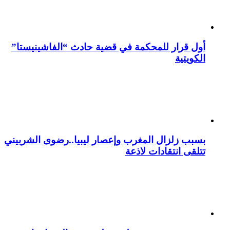
أول قرار للمحكمة في قضية حادث “الفاشينيستا”
الكويتية
بسبب زلزال المغرب وإعصار ليبيا..رضوى الشربيني
تتلقى انتقادات لاذعة