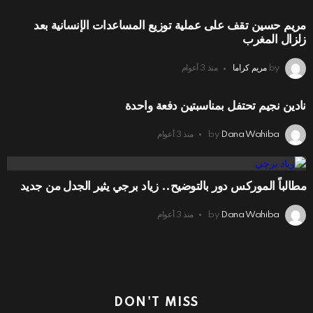
مريم حسين تقف على عملية توزيع المساعدات الإنسانية بعد
زلزال المغرب
by
مريم كراما
منذ 3 أعوام
نادين نجيم تحتفل بمناسبتين دفعة واحدة
Dana Wahiba
by
منذ 3 أعوام
مطالباً الموركس دور بالتوضيح.. زياد برجي يثير الجدل من جديد
Dana Wahiba
by
منذ 3 أعوام
DON'T MISS