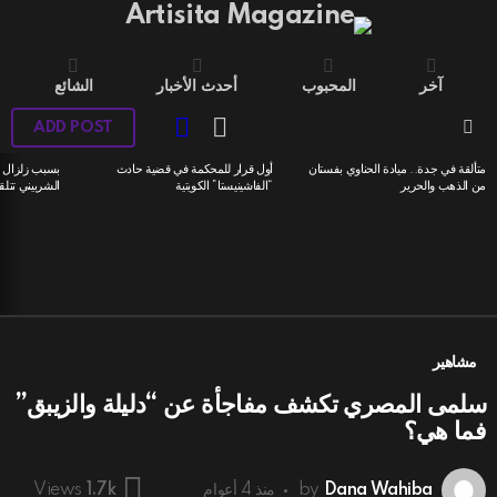
آخر
المحبوب
أحدث الأخبار
الشائع
LOGIN
SWITCH
ADD POST
SKIN
Menu
متألقة في جدة.. ميادة الحناوي بفستان
أول قرار للمحكمة في قضية حادث
بسبب زلزال ا
LATEST
من الذهب والحرير
“الفاشينيستا” الكويتية
الشربيني تتلق
STORIES
مشاهير
سلمى المصري تكشف مفاجأة عن “دليلة والزيبق”
فما هي؟
Dana Wahiba
by
منذ 4 أعوام
Views
1.7k