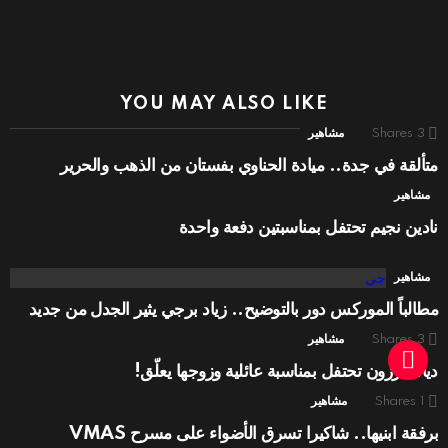
YOU MAY ALSO LIKE
3
Shares
مشاهير
متألقة في جدة.. ميادة الحناوي بفستان من الذهب والحرير
مشاهير
نادين نجيم تحتفل بمناسبتين دفعة واحدة
مشاهير
مطالباً الموركس دور بالتوضيح.. زياد برجي يثير الجدل من جديد
3
Shares
مشاهير
ديانا كرزون تحتفل بمناسبة عائلية وزوجها يعلّق!
1
Shares
مشاهير
برفقة ابنيها.. شاكيرا تسرق الأضواء على مسرح VMAS