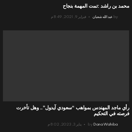
محمد بن راشد :تمت المهمة بنجاح
by
عبد الله شعبان
فبراير 9, 2021, 8:49 م
رأي ماجد المهندس بمواهب “سعودي آيدول”.. وهل تأخرت
فرصته في التحكيم
Dana Wahiba
by
يناير 3, 2023, 8:02 م