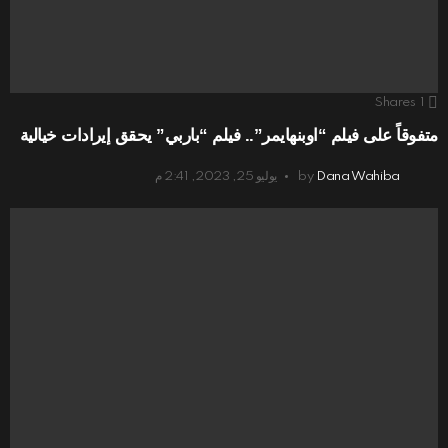
Shares
1
متفوقاً على فيلم “اوبنهايمر”.. فيلم “باربي” يحقق إيرادات خيالية
Dana Wahiba
by
يوليو 25, 2023, 2:41 م