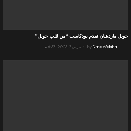
جويل ماردينيان تقدم بودكاست “من قلب جويل”
Dana Wahiba
by
مارس 7, 2023, 6:37 م