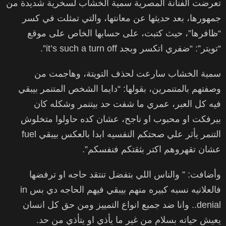
تعرضت الفنانة المصرية سمية الخشاب لسخرية شديدة من
جمهورها، بعد حديثها عن معانتها، والتي تمثلت في كسر
“ظافرها”، حيث كتبت، على حسابها الخاص على موقع
“تويتر”: “ضفري اتكسر وبجد it’s such a turn off”.
سمية الخشاب سارعت لحذف التويتة، وهاجمت من
وصفتهم بالمتنمرين، بقولها: “دايما الشخص المتنمر بيبقي
فيه كل العبر، عمري ما شفت حد بيتنمر وشكله كان
بيرفكت او محبوب او ناجح، عشان كده حاولوا متخلوش
التنمر يأثر علي صحتكم النفسيه ابدا بالعكس بيبقي fuel
عشان تقهروهم اكتر بثقتكم فنفسكم”.
وأضافت: ” والناس اللي بتفضل تنتقد حاجه او ترفضها
فالعلانيه نسبه كبيره منهم بيبقي فيهم الحاجه دي بس in
denial.. وانا ضد جميع انواع التمييز ومن حق كل انسان
يعيش حياته بسلام من غير ما يأذي او يتأذي من حد.