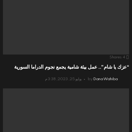
Shares
4
“عزك يا شام”.. عمل بيئة شامية يجمع نجوم الدراما السورية
Dana Wahiba
by
يوليو 25, 2023, 3:38 م