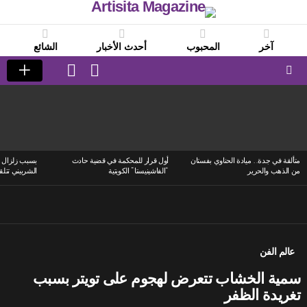
آخر
المحبوب
أحدث الأخبار
الشائع
LOGIN
SWITCH
SKIN
Menu
LATEST
STORIES
متألقة في جدة.. ميادة الحناوي بفستان
أول قرار للمحكمة في قضية حادث
بسبب زلزال ا
من الذهب والحرير
“الفاشينيستا” الكويتية
الشربيني تتلق
عالم الفن
سمية الخشاب تتعرض لهجوم على تويتر بسبب
تغريدة الظفر