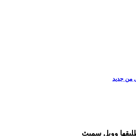
ل من جديد
ليقها وويل سميث