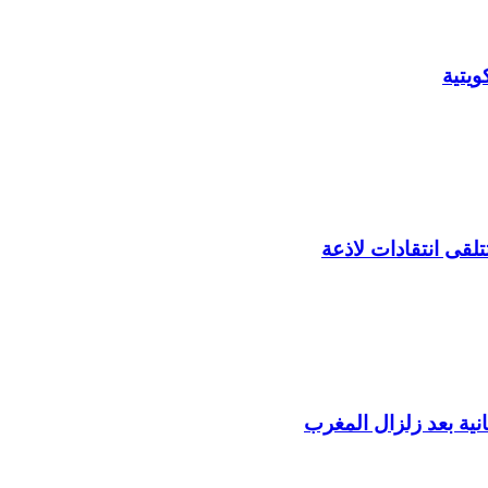
يتية
لقى انتقادات لاذعة
ية بعد زلزال المغرب