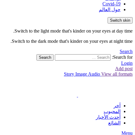
Covid-19
حول العالم
Switch skin
Switch to the light mode that's kinder on your eyes at day time.
Switch to the dark mode that's kinder on your eyes at night time.
Search
Search for:
Search
Login
Add post
Story
Image
Audio
View all formats
آخر
المحبوب
أحدث الأخبار
الشائع
Menu