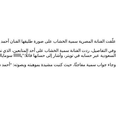
علّقت الفنانة المصرية سمية الخشاب على صورة طليقها الفنان أحمد 
وفي التفاصيل، ردت الفنانة سمية الخشاب على أحد المتابعين، الذي 
السعودية عبر حسابه في تويتر، وأشار إلى حسابها قائلًا:”يااااااا سومايااااااه ..do your job 
وجاء جواب سمية مفاجئًا، حيث كتبت مشيدة بموهبته وبصوته: “أحمد 