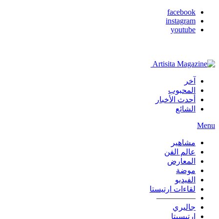
facebook
instagram
youtube
آخر
المحبوب
أحدث الأخبار
الشائع
Menu
مشاهير
عالم الفن
المعارض
موضة
الفيديو
لقاءات ارتيستا
—————
جاليري
ارتيسيتا