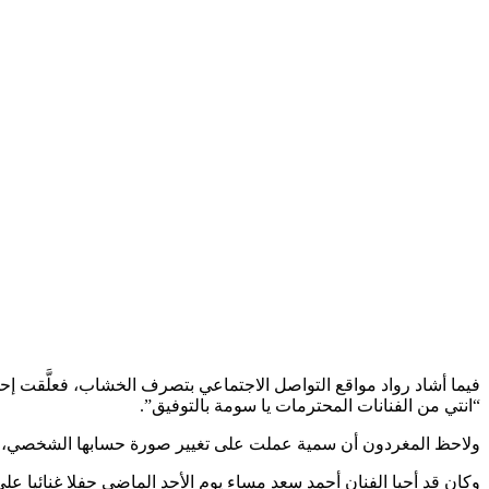
فيما أشاد رواد مواقع التواصل الاجتماعي بتصرف الخشاب، فعلَّقت إحدا
“انتي من الفنانات المحترمات يا سومة بالتوفيق”.
ولاحظ المغردون أن سمية عملت على تغيير صورة حسابها الشخصي، م
وكان قد أحيا الفنان أحمد سعد مساء يوم الأحد الماضي حفلا غنائيا على هامش سباق السيارات فورميلا 1، الذ