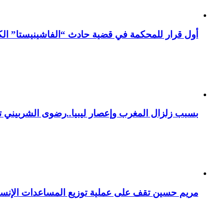
أول قرار للمحكمة في قضية حادث “الفاشينيستا” الكو
بسبب زلزال المغرب وإعصار ليبيا..رضوى الشربيني تت
مريم حسين تقف على عملية توزيع المساعدات الإنسان