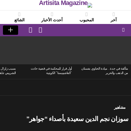
آخر
المحبوب
أحدث الأخبار
الشائع
LOGIN
SWITCH
SKIN
Menu
LATEST
STORIES
متألقة في جدة.. ميادة الحناوي بفستان
أول قرار للمحكمة في قضية حادث
بسبب زلزال ا
من الذهب والحرير
“الفاشينيستا” الكويتية
الشربيني تتلق
مشاهير
سوزان نجم الدين سعيدة بأصداء “جواهر”