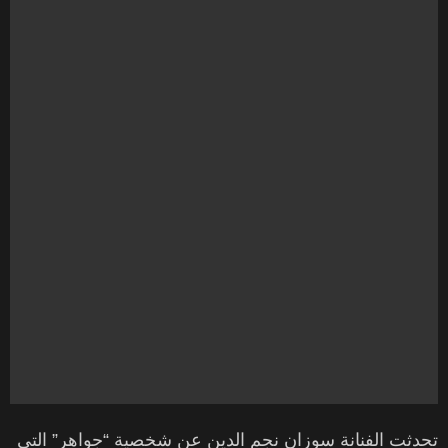
تحدثت الفنانة سوزان نجم الدين عن شخصية “جواهر” التي