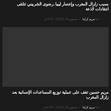
بسبب زلزال المغرب وإعصار ليبيا..رضوى الشربيني تتلقى
انتقادات لاذعة
by
مريم كراما
سبتمبر 14, 2023, 5:51 م
مريم حسين تقف على عملية توزيع المساعدات الإنسانية بعد
زلزال المغرب
by
مريم كراما
سبتمبر 14, 2023, 4:49 م