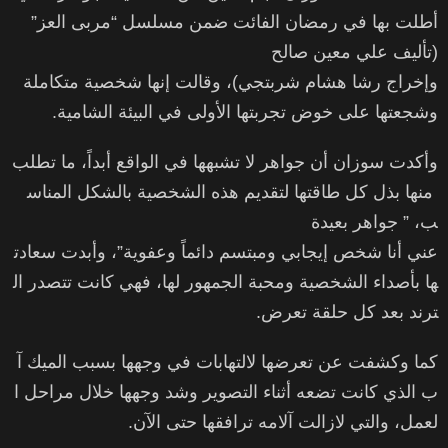
أطلت بها في رمضان الفائت ضمن مسلسل “مربى العز”
(تأليف علي معين صالح
وإخراج رشا هشام شربتجي)، وقالت إنها شخصية متكاملة
وشجعتها على خوض تجربتها الأولى في البيئة الشامية.
وأكدت سوزان أن جواهر لا تشبهها في الواقع أبداً، ما تطلب
منها بذل كل طاقتها لتقديم هذه الشخصية بالشكل المناس
ب، ” جواهر بعيدة
عني أنا شخص إيجابي ومبتسم دائماً وعفوية”، وأبدت سعادت
ها بأصداء الشخصية ومحبة الجمهور لها، فهي كانت تتصدر ال
ترند بعد كل حلقة تعرض.
كما وكشفت عن تعرضها لالتهابات في وجهها بسبب الميك آ
ب الذي كانت تضعه أثناء التصوير وشد وجهها خلال مراحل ا
لعمل، والتي لازالت آلامه ترافقها حتى الآن.