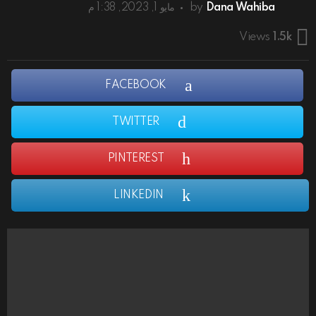
Dana Wahiba
by
مايو 1, 2023, 1:38 م
Views
1.5k
FACEBOOK
TWITTER
PINTEREST
LINKEDIN