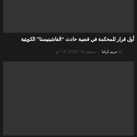
أول قرار للمحكمة في قضية حادث “الفاشينيستا” الكويتية
by
مريم كراما
سبتمبر 14, 2023, 7:15 م