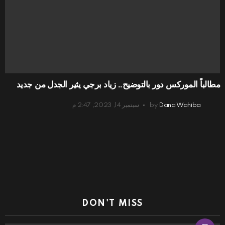
مطالباً الموركس دور بالتوضيح.. زياد برجي يثير الجدل من جديد
Dana Wahiba
by
سبتمبر 14, 2023, 2:47 م
DON'T MISS