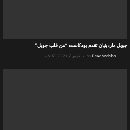
جويل ماردينيان تقدم بودكاست “من قلب جويل”
Dana Wahiba
by
مارس 7, 2023, 6:37 م