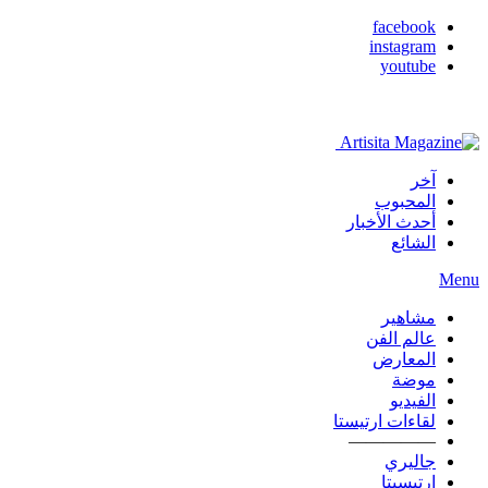
facebook
instagram
youtube
آخر
المحبوب
أحدث الأخبار
الشائع
Menu
مشاهير
عالم الفن
المعارض
موضة
الفيديو
لقاءات ارتيستا
—————
جاليري
ارتيسيتا