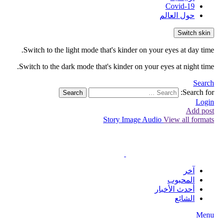
Covid-19
حول العالم
Switch skin
Switch to the light mode that's kinder on your eyes at day time.
Switch to the dark mode that's kinder on your eyes at night time.
Search
Search for:
Search
Login
Add post
Story
Image
Audio
View all formats
آخر
المحبوب
أحدث الأخبار
الشائع
Menu