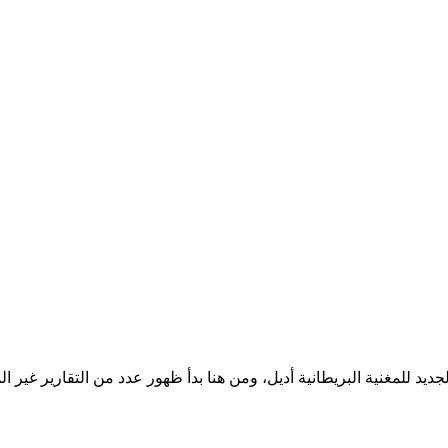
 محبيها عن الحبيب الجديد للمغنية البريطانية أديل، ومن هنا بدأ ظهور عدد من التق