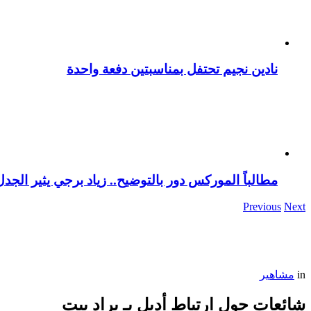
نادين نجيم تحتفل بمناسبتين دفعة واحدة
مطالباً الموركس دور بالتوضيح.. زياد برجي يثير الجد
Previous
Next
in
مشاهير
شائعات حول ارتباط أديل بـ براد بيت