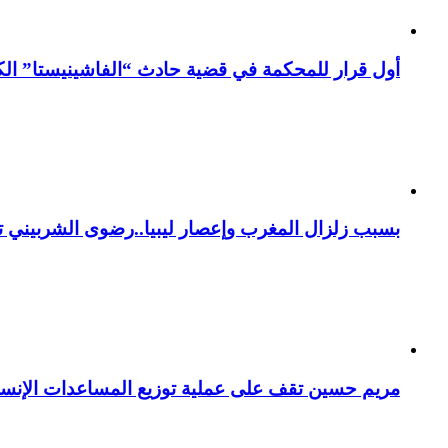
أول قرار للمحكمة في قضية حادث “الفاشينيستا” الكو
بسبب زلزال المغرب وإعصار ليبيا..رضوى الشربيني تت
مريم حسين تقف على عملية توزيع المساعدات الإنسان