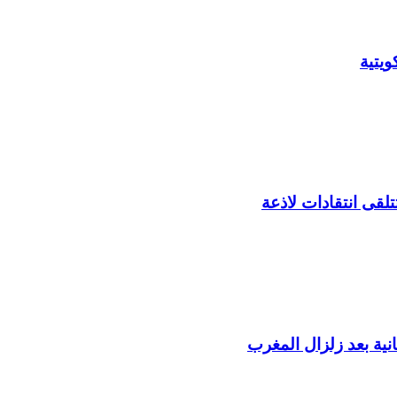
يتية
لقى انتقادات لاذعة
ية بعد زلزال المغرب