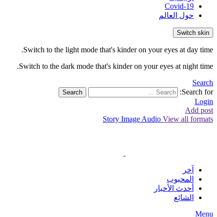
Covid-19
حول العالم
Switch skin
Switch to the light mode that's kinder on your eyes at day time.
Switch to the dark mode that's kinder on your eyes at night time.
Search
Search for:
Search
Login
Add post
Story
Image
Audio
View all formats
آخر
المحبوب
أحدث الأخبار
الشائع
Menu