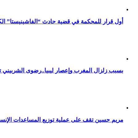
أول قرار للمحكمة في قضية حادث “الفاشينيستا” الكو
بسبب زلزال المغرب وإعصار ليبيا..رضوى الشربيني تت
مريم حسين تقف على عملية توزيع المساعدات الإنسان