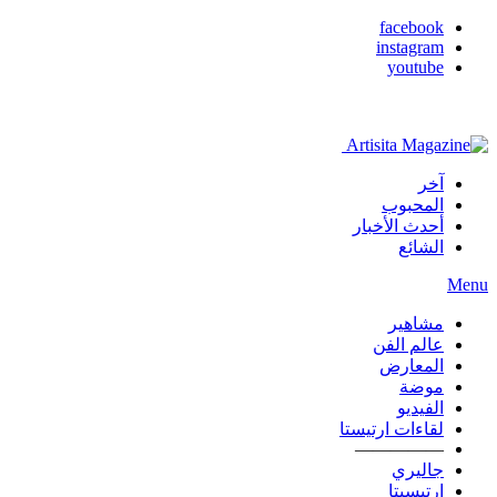
facebook
instagram
youtube
آخر
المحبوب
أحدث الأخبار
الشائع
Menu
مشاهير
عالم الفن
المعارض
موضة
الفيديو
لقاءات ارتيستا
—————
جاليري
ارتيسيتا