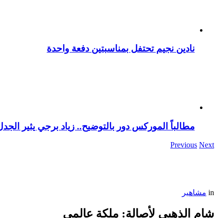
نادين نجيم تحتفل بمناسبتين دفعة واحدة
مطالباً الموركس دور بالتوضيح.. زياد برجي يثير الجد
Previous
Next
in
مشاهير
شام الذهبي لأصالة: ملكة عالمي