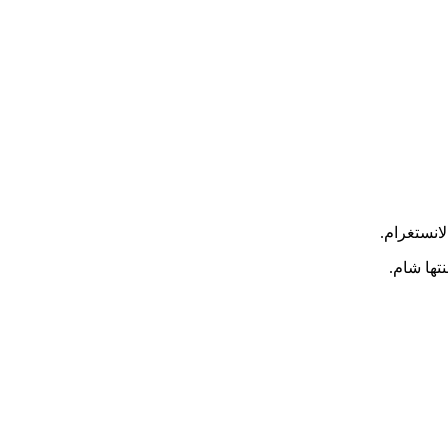
انستغرام.
تها شام.