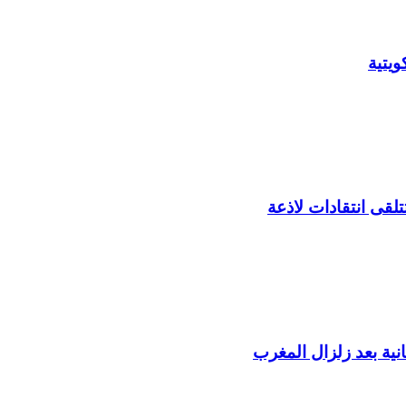
يتية
لقى انتقادات لاذعة
ية بعد زلزال المغرب