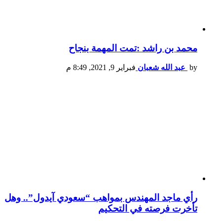
محمد بن راشد :تمت المهمة بنجاح
by
عبد الله شعبان
فبراير 9, 2021, 8:49 م
رأي ماجد المهندس بمواهب “سعودي آيدول”.. وهل
تأخرت فرصته في التحكيم