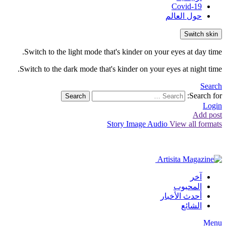
Covid-19
حول العالم
Switch skin
Switch to the light mode that's kinder on your eyes at day time.
Switch to the dark mode that's kinder on your eyes at night time.
Search
Search for:
Search
Login
Add post
Story
Image
Audio
View all formats
آخر
المحبوب
أحدث الأخبار
الشائع
Menu