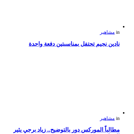
in
مشاهير
نادين نجيم تحتفل بمناسبتين دفعة واحدة
in
مشاهير
مطالباً الموركس دور بالتوضيح.. زياد برجي يثير