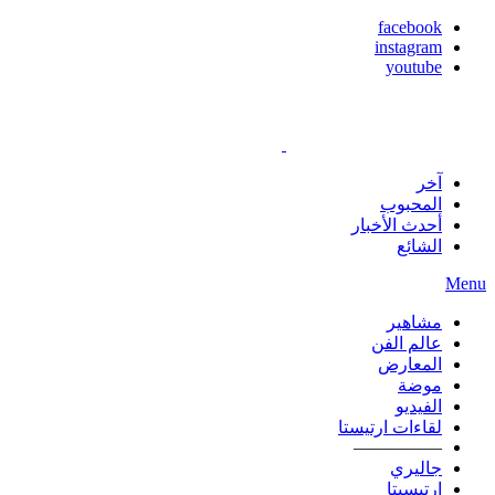
facebook
instagram
youtube
آخر
المحبوب
أحدث الأخبار
الشائع
Menu
مشاهير
عالم الفن
المعارض
موضة
الفيديو
لقاءات ارتيستا
—————
جاليري
ارتيسيتا