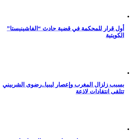
أول قرار للمحكمة في قضية حادث “الفاشينيستا”
الكويتية
بسبب زلزال المغرب وإعصار ليبيا..رضوى الشربيني
تتلقى انتقادات لاذعة