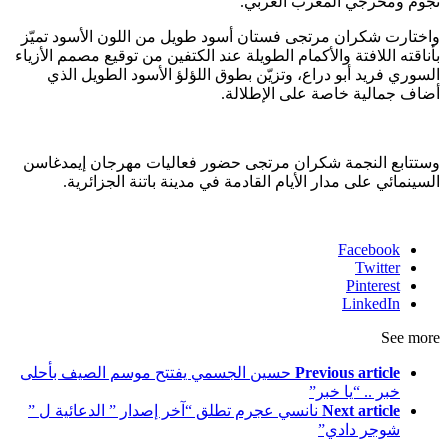
نجوم ومخرجي المغرب العربي.
واختارت شكران مرتجى فستان أسود طويل من اللون الأسود تميّز
بأناقته اللافتة والأكمام الطويلة عند الكتفين من توقيع مصمم الأزياء
السوري فريد أبو دراع، وتزيّن بطوق اللؤلؤ الأسود الطويل الذي
أضاف جمالية خاصة على الإطلالة.
وستتابع النجمة شكران مرتجى حضور فعاليات مهرجان إيمدغاسن
السينمائي على مدار الأيام القادمة في مدينة باتنة الجزائرية.
Facebook
Twitter
Pinterest
LinkedIn
See more
Previous article
حسين الجسمي يفتتح موسم الصيف بأحلى
خبر .. “يا خبر”
Next article
نانسي عجرم تطلق “آخر إصدار ” الدعائية ل ”
شوجر دادي”