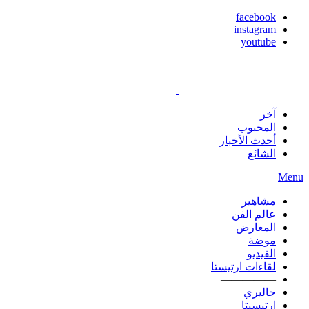
facebook
instagram
youtube
آخر
المحبوب
أحدث الأخبار
الشائع
Menu
مشاهير
عالم الفن
المعارض
موضة
الفيديو
لقاءات ارتيستا
—————
جاليري
ارتيسيتا