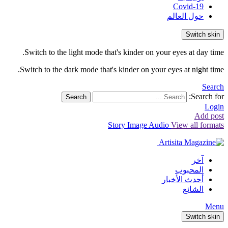
Covid-19
حول العالم
Switch skin
Switch to the light mode that's kinder on your eyes at day time.
Switch to the dark mode that's kinder on your eyes at night time.
Search
Search for:
Search
Login
Add post
Story
Image
Audio
View all formats
آخر
المحبوب
أحدث الأخبار
الشائع
Menu
Switch skin