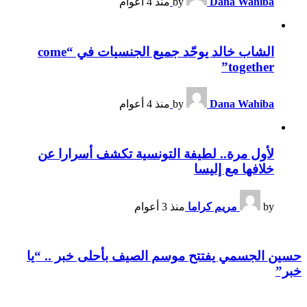
Dana Wahiba
by
منذ 4 أعوام
الشاب خالد يوحّد جميع الجنسيات في “come
together”
Dana Wahiba
by
منذ 4 أعوام
لأول مرة.. لطيفة التونسية تكشف أسرارا عن
خلافها مع إليسا
by
مريم كراما
منذ 3 أعوام
حسين الجسمي يفتتح موسم الصيف بأحلى خبر .. “يا
خبر”