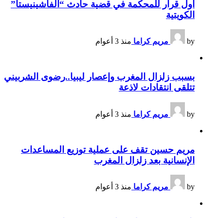
أول قرار للمحكمة في قضية حادث “الفاشينيستا”
الكويتية
by
مريم كراما
منذ 3 أعوام
بسبب زلزال المغرب وإعصار ليبيا..رضوى الشربيني
تتلقى انتقادات لاذعة
by
مريم كراما
منذ 3 أعوام
مريم حسين تقف على عملية توزيع المساعدات
الإنسانية بعد زلزال المغرب
by
مريم كراما
منذ 3 أعوام