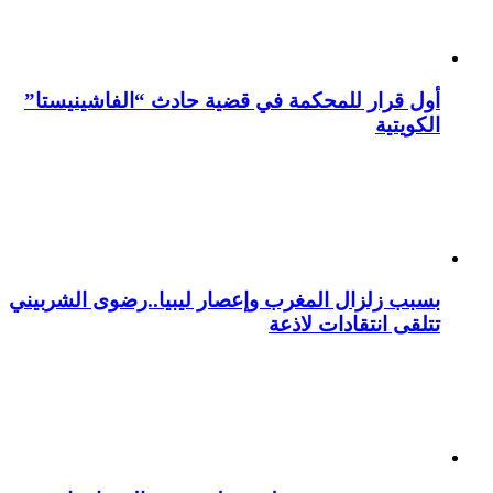
أول قرار للمحكمة في قضية حادث “الفاشينيستا”
الكويتية
بسبب زلزال المغرب وإعصار ليبيا..رضوى الشربيني
تتلقى انتقادات لاذعة