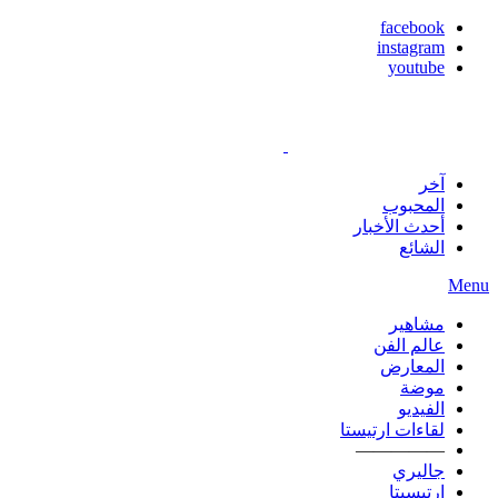
facebook
instagram
youtube
آخر
المحبوب
أحدث الأخبار
الشائع
Menu
مشاهير
عالم الفن
المعارض
موضة
الفيديو
لقاءات ارتيستا
—————
جاليري
ارتيسيتا