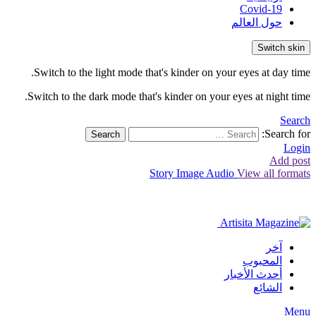
Covid-19
حول العالم
Switch skin
Switch to the light mode that's kinder on your eyes at day time.
Switch to the dark mode that's kinder on your eyes at night time.
Search
Search for:
Search
Login
Add post
Story
Image
Audio
View all formats
آخر
المحبوب
أحدث الأخبار
الشائع
Menu