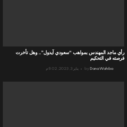
رأي ماجد المهندس بمواهب “سعودي آيدول”.. وهل تأخرت
فرصته في التحكيم
Dana Wahiba
by
يناير 3, 2023, 8:02 م