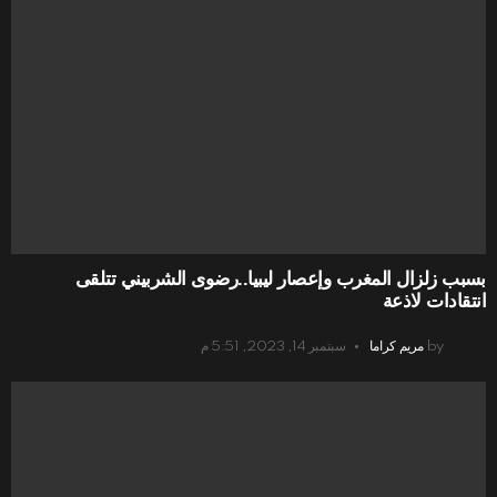
بسبب زلزال المغرب وإعصار ليبيا..رضوى الشربيني تتلقى
انتقادات لاذعة
by
مريم كراما
سبتمبر 14, 2023, 5:51 م