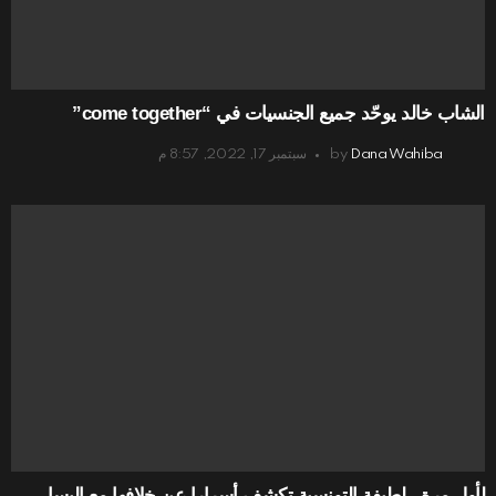
الشاب خالد يوحّد جميع الجنسيات في “come together”
Dana Wahiba
by
سبتمبر 17, 2022, 8:57 م
لأول مرة.. لطيفة التونسية تكشف أسرارا عن خلافها مع إليسا