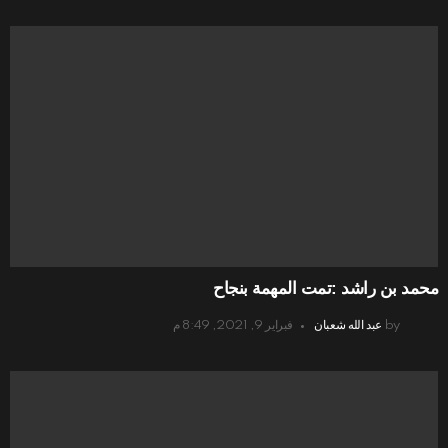
محمد بن راشد :تمت المهمة بنجاح
by
عبد الله شعبان
فبراير 9, 2021, 8:49 م