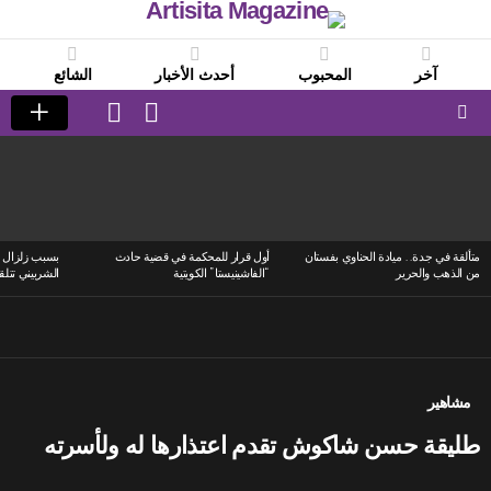
آخر
المحبوب
أحدث الأخبار
الشائع
LOGIN
SWITCH
SKIN
Menu
LATEST
STORIES
متألقة في جدة.. ميادة الحناوي بفستان
أول قرار للمحكمة في قضية حادث
بسبب زلزال ا
من الذهب والحرير
“الفاشينيستا” الكويتية
الشربيني تتلق
مشاهير
طليقة حسن شاكوش تقدم اعتذارها له ولأسرته