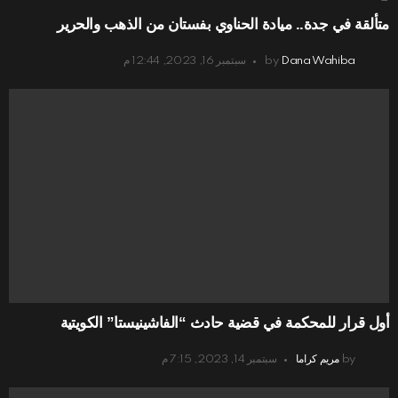
متألقة في جدة.. ميادة الحناوي بفستان من الذهب والحرير
Dana Wahiba
by
سبتمبر 16, 2023, 12:44 م
أول قرار للمحكمة في قضية حادث “الفاشينيستا” الكويتية
by
مريم كراما
سبتمبر 14, 2023, 7:15 م