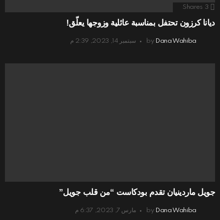
Shares
3
ديانا كرزون تحتفل بمناسبة عائلية وزوجها يعلّق!
Dana Wahiba
by
سبتمبر 14, 2023, 2:39 م
جويل ماردينيان تقدم بودكاست “من قلب جويل”
Dana Wahiba
by
مارس 7, 2023, 6:37 م