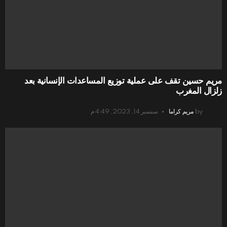
مريم حسين تقف على عملية توزيع المساعدات الإنسانية بعد
زلزال المغرب
by
مريم كراما
سبتمبر 14, 2023, 4:49 م