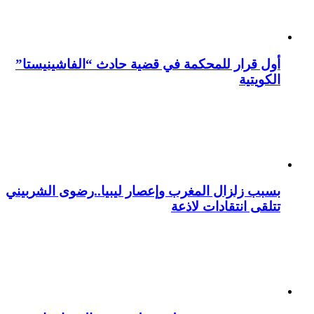
أول قرار للمحكمة في قضية حادث “الفاشينيستا”
الكويتية
بسبب زلزال المغرب وإعصار ليبيا..رضوى الشربيني
تتلقى انتقادات لاذعة