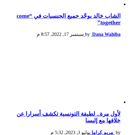
الشاب خالد يوحّد جميع الجنسيات في “come
together”
Dana Wahiba
by
سبتمبر 17, 2022, 8:57 م
لأول مرة.. لطيفة التونسية تكشف أسرارا عن
خلافها مع إليسا
by
مريم كراما
يوليو 3, 2023, 5:32 م