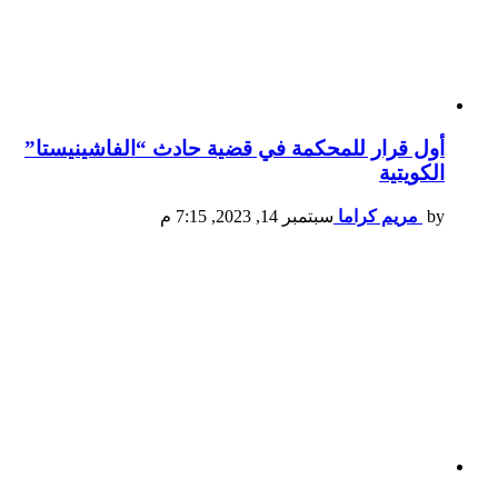
أول قرار للمحكمة في قضية حادث “الفاشينيستا”
الكويتية
by
مريم كراما
سبتمبر 14, 2023, 7:15 م