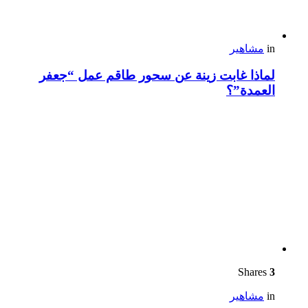
in
مشاهير
لماذا غابت زينة عن سحور طاقم عمل “جعفر
العمدة”؟
Shares
3
in
مشاهير