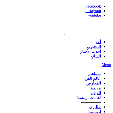
facebook
instagram
youtube
آخر
المحبوب
أحدث الأخبار
الشائع
Menu
مشاهير
عالم الفن
المعارض
موضة
الفيديو
لقاءات ارتيستا
—————
جاليري
ارتيسيتا