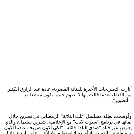
أثارت التصريحات الأخيرة للفنانة المصرية، غادة عبد الرازق الكثير
من اللغط، بعدما قالت إنها لا تصوم حينما تكون منشغلة بـ
“التصوير”.
وأوضحت بطلة مسلسل “ثلث الثلاثة” الرمضاني في تصريح خلال
لقائها في برنامج “سبوت لايت” مع الإعلامية، شيرين سليمان والذي
يعرض عبر قناة “صدى البلد” قائلة : “لكي أكون صريحة عندما أكون
منشغلة في التصوير لا أصوم لا استطيع أولا لأنني أتناول أدوية، ثانيا