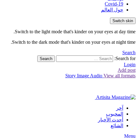
Covid-19
حول العالم
Switch skin
Switch to the light mode that's kinder on your eyes at day time.
Switch to the dark mode that's kinder on your eyes at night time.
Search
Search for:
Search
Login
Add post
Story
Image
Audio
View all formats
آخر
المحبوب
أحدث الأخبار
الشائع
Menu