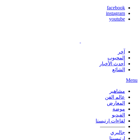
facebook
instagram
youtube
آخر
المحبوب
أحدث الأخبار
الشائع
Menu
مشاهير
عالم الفن
المعارض
موضة
الفيديو
لقاءات ارتيستا
—————
جاليري
ارتيسيتا