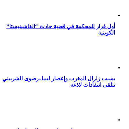
أول قرار للمحكمة في قضية حادث “الفاشينيستا”
الكويتية
بسبب زلزال المغرب وإعصار ليبيا..رضوى الشربيني
تتلقى انتقادات لاذعة