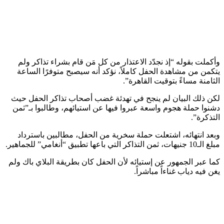
وأكملت بقوله “إذ نجدّد الاعتذار من كل مَن قام بشراء تذاكر ولم
يتكمن من مشاهدة الحفل كاملاً، نؤكد أنه سيصبح متوفرًا الساعة
الثامنة مساءً بتوقيت القاهرة”.
لكن ذلك البيان لم ينجح في تهدئة غضب أصحاب تذاكر الحفل حيث
دشنوا حملة هجوم واسعة عبروا فيها عن استيائهم، وطالبوا بـ”ثمن
التذكرة”.
وبعد انتهائه، اشتعلت حملة سخرية من الحفل، مطالبين باسترداد
مبلغ الـ10 جنيهات، ثمن التذاكر التي باعها تطبيق “أنغامي” للجماهير.
كما عبر الجمهور عن إستيائه لأن الحفل كان بطريقة البلاي باك ولم
يغن فيه دياب غناءاً مباشراً.