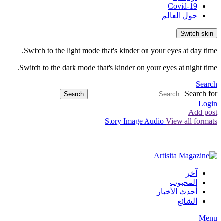
Covid-19
حول العالم
Switch skin
Switch to the light mode that's kinder on your eyes at day time.
Switch to the dark mode that's kinder on your eyes at night time.
Search
Search for:
Search
Login
Add post
Story
Image
Audio
View all formats
آخر
المحبوب
أحدث الأخبار
الشائع
Menu