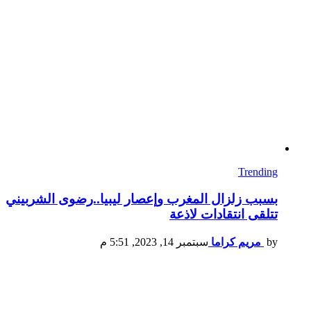
Trending
بسبب زلزال المغرب وإعصار ليبيا..رضوى الشربيني
تتلقى انتقادات لاذعة
by
مريم كراما
سبتمبر 14, 2023, 5:51 م