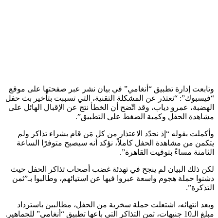
وتابعت إدارة تطبيق “أنغامي” في بيان نشر عبر صفحتها على موقع
“فيسبوك”: “نعتذر عن المشكلة التقنية، التي تسببت بتأخير بث حفل
الهضبة، عمرو دياب، وقد اتّضح أن الخطأ نتج عن الإقبال الهائل على
مشاهدة الحفل وكمية الضغط على التطبيق”.
وأكملت بقوله “إذ نجدّد الاعتذار من كل مَن قام بشراء تذاكر ولم
يتكمن من مشاهدة الحفل كاملاً، نؤكد أنه سيصبح متوفرًا الساعة
الثامنة مساءً بتوقيت القاهرة”.
لكن ذلك البيان لم ينجح في تهدئة غضب أصحاب تذاكر الحفل حيث
دشنوا حملة هجوم واسعة عبروا فيها عن استيائهم، وطالبوا بـ”ثمن
التذكرة”.
وبعد انتهائه، اشتعلت حملة سخرية من الحفل، مطالبين باسترداد
مبلغ الـ10 جنيهات، ثمن التذاكر التي باعها تطبيق “أنغامي” للجماهير.