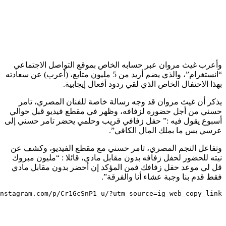
وأعرب غيث مروان عبر حسابه الخاص بموقع التواصل الاجتماعي
“انستغرام”، والذي يضم أزيد من 5 مليون متابع، (أعرب) عن سعادته
بهذا الاحتفال الخاص الذي لقي ردود أفعال إيجابية.
يذكر أن غيث مروان قد وجه رسالة خاصة للفنان المصري، تامر
حسني من أجل حضوره لزفافه، وظهر في مقطع فيديو قبل حوالي
أسبوع يقول فيه :” حفل زفافي قريب وحلمي يحضر تامر حسني إلى
عرسي بس ما بملك المال الكافي”.
وتفاعل النجم المصري، تامر حسني مع مقطع الفيديو، وكشف عن
نيته للحضور لحفل زفافه بدون مقابل مادي، قائلا : “مليون مبروك
قل لي موعد حفل زفافك فمن المؤكد إن أحضر بدون مقابل مادي
فقط قدم بنا وجبة عشاء أنا والفرقة”.
nstagram.com/p/Cr1GcSnP1_u/?utm_source=ig_web_copy_link