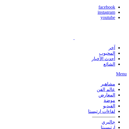
facebook
instagram
youtube
آخر
المحبوب
أحدث الأخبار
الشائع
Menu
مشاهير
عالم الفن
المعارض
موضة
الفيديو
لقاءات ارتيستا
—————
جاليري
ارتيسيتا