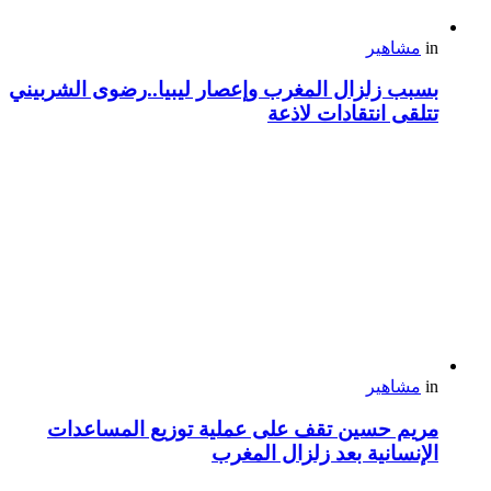
in
مشاهير
بسبب زلزال المغرب وإعصار ليبيا..رضوى الشربيني
تتلقى انتقادات لاذعة
in
مشاهير
مريم حسين تقف على عملية توزيع المساعدات
الإنسانية بعد زلزال المغرب