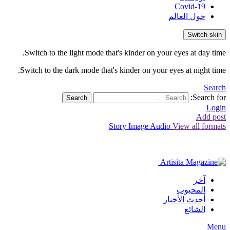
Covid-19
حول العالم
Switch skin
Switch to the light mode that's kinder on your eyes at day time.
Switch to the dark mode that's kinder on your eyes at night time.
Search
Search for:
Search
Login
Add post
Story
Image
Audio
View all formats
آخر
المحبوب
أحدث الأخبار
الشائع
Menu