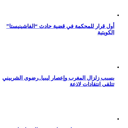
أول قرار للمحكمة في قضية حادث “الفاشينيستا”
الكويتية
بسبب زلزال المغرب وإعصار ليبيا..رضوى الشربيني
تتلقى انتقادات لاذعة