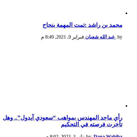
محمد بن راشد :تمت المهمة بنجاح
by
عبد الله شعبان
فبراير 9, 2021, 8:49 م
رأي ماجد المهندس بمواهب “سعودي آيدول”.. وهل
تأخرت فرصته في التحكيم
Dana Wahiba
by
يناير 3, 2023, 8:02 م