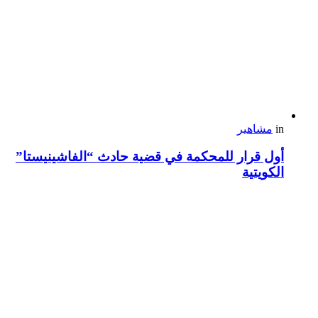
in
مشاهير
أول قرار للمحكمة في قضية حادث “الفاشينيستا”
الكويتية