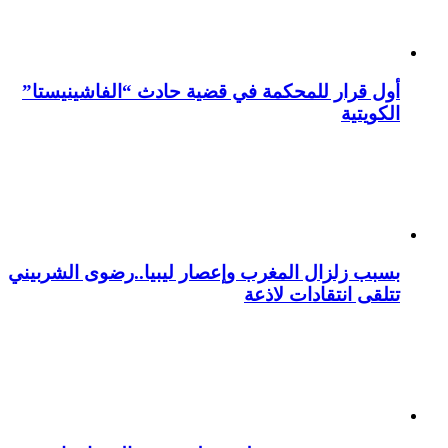
أول قرار للمحكمة في قضية حادث “الفاشينيستا”
الكويتية
بسبب زلزال المغرب وإعصار ليبيا..رضوى الشربيني
تتلقى انتقادات لاذعة