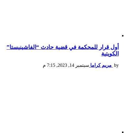
أول قرار للمحكمة في قضية حادث “الفاشينيستا”
الكويتية
by
مريم كراما
سبتمبر 14, 2023, 7:15 م