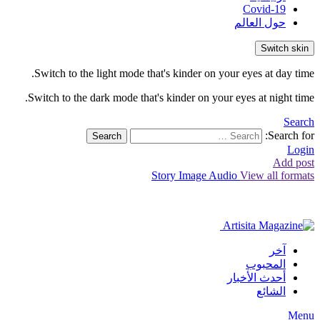
Covid-19
حول العالم
Switch skin
Switch to the light mode that's kinder on your eyes at day time.
Switch to the dark mode that's kinder on your eyes at night time.
Search
Search for:
Search
Login
Add post
Story
Image
Audio
View all formats
آخر
المحبوب
أحدث الأخبار
الشائع
Menu