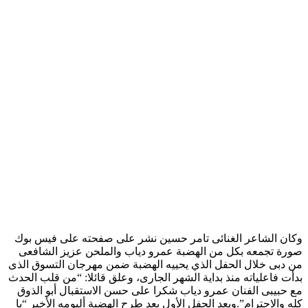
وكان الشاعر الغنائى تامر حسين نشر على صفحته على فيس بوك
صورة تجمعه بكل من الهضبة عمرو دياب والملحن عزيز الشافعى
من دبى خلال الحفل الذي يحييه الهضبة ضمن مهرجان التسوق الذى
بدأت فاعلياته منذ بداية الشهر الجارى، وعلق قائلا: “من قلب الحدث
مع حبيبى الفنان عمرو دياب شكرا على حسن الاستقبال أبو الذوق
كله والاحترام”.ويعد الحفل الأول بعد طرح الهضبة ألبومه الأخير “يا