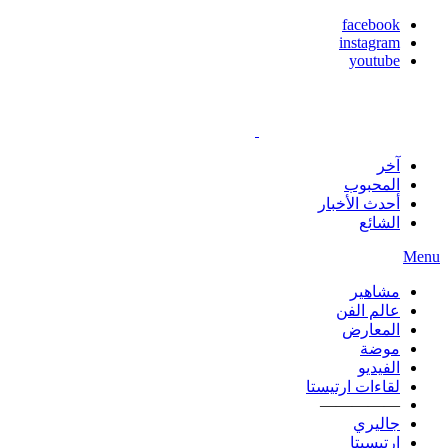
facebook
instagram
youtube
آخر
المحبوب
أحدث الأخبار
الشائع
Menu
مشاهير
عالم الفن
المعارض
موضة
الفيديو
لقاءات ارتيستا
—————
جاليري
ارتيسيتا