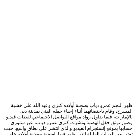
ظهر النجم عمرو دياب بصحبة أولاده كنزى وعبد الله على خشبة
المسرح، وقام باحتضانهما أثناء إحياء حفله الفني بمدينة دبى
بالإمارات، فيما تداول رواد مواقع التواصل الاجتماعي لقطات فيديو
وصور توثق حفل الهضبة.ونشرت كنزى عمرو دياب، عبر ستورى
حسابها بموقع إنستجرام الفيديو والذى انتشر على نطاق واسع، حيث
تعتبر من المرات القليلة التي يظهر فيها الهضبة بصحبة أولاده على