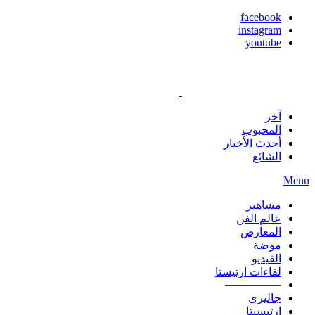
facebook
instagram
youtube
آخر
المحبوب
أحدث الأخبار
الشائع
Menu
مشاهير
عالم الفن
المعارض
موضة
الفيديو
لقاءات ارتيستا
—————
جاليري
ارتيسيتا