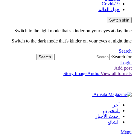
Covid-19
حول العالم
Switch skin
Switch to the light mode that's kinder on your eyes at day time.
Switch to the dark mode that's kinder on your eyes at night time.
Search
Search for:
Search
Login
Add post
Story
Image
Audio
View all formats
آخر
المحبوب
أحدث الأخبار
الشائع
Menu