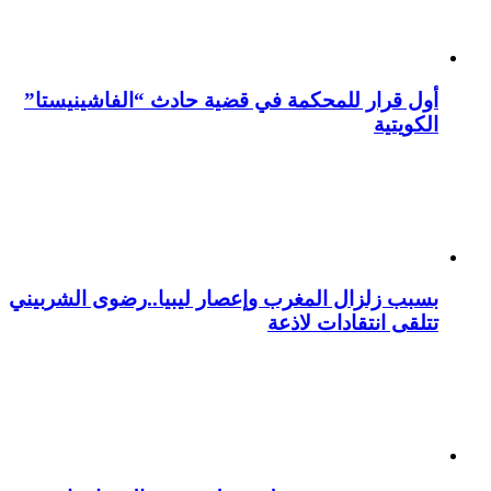
أول قرار للمحكمة في قضية حادث “الفاشينيستا”
الكويتية
بسبب زلزال المغرب وإعصار ليبيا..رضوى الشربيني
تتلقى انتقادات لاذعة