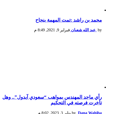
محمد بن راشد :تمت المهمة بنجاح
by
عبد الله شعبان
فبراير 9, 2021, 8:49 م
رأي ماجد المهندس بمواهب “سعودي آيدول”.. وهل
تأخرت فرصته في التحكيم
Dana Wahiba
by
يناير 3, 2023, 8:02 م