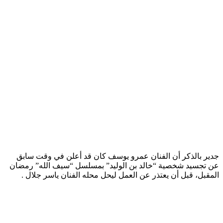
جدير بالذكر أن الفنان عمرو يوسف كان قد أعلن في وقت سابق
عن تجسيد شخصية “خالد بن الوليد” بمسلسل “سيف الله” رمضان
المقبل، قبل أن يعتذر عن العمل ليحل محله الفنان ياسر جلال .