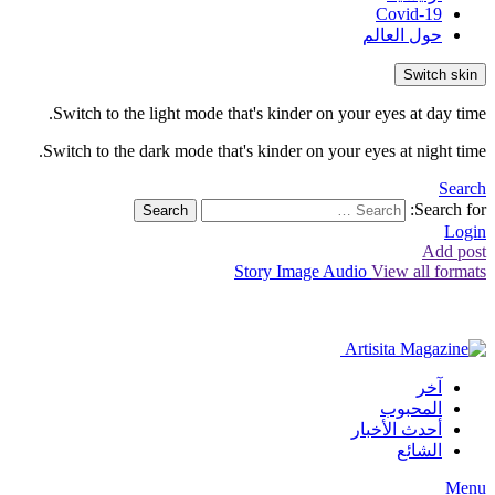
Covid-19
حول العالم
Switch skin
Switch to the light mode that's kinder on your eyes at day time.
Switch to the dark mode that's kinder on your eyes at night time.
Search
Search for:
Search
Login
Add post
Story
Image
Audio
View all formats
آخر
المحبوب
أحدث الأخبار
الشائع
Menu