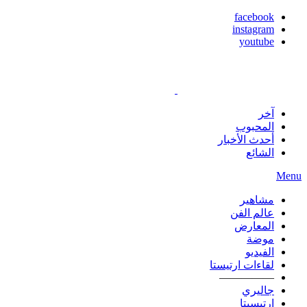
facebook
instagram
youtube
آخر
المحبوب
أحدث الأخبار
الشائع
Menu
مشاهير
عالم الفن
المعارض
موضة
الفيديو
لقاءات ارتيستا
—————
جاليري
ارتيسيتا