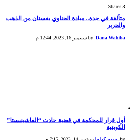
Shares
3
متألقة في جدة.. ميادة الحناوي بفستان من الذهب
والحرير
Dana Wahiba
by
سبتمبر 16, 2023, 12:44 م
أول قرار للمحكمة في قضية حادث “الفاشينيستا”
الكويتية
by
مريم كراما
سبتمبر 14, 2023, 7:15 م