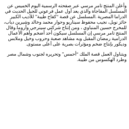
وأعلن المنتج تامر مرسي عبر صفحته الرسمية اليوم الخميس عن
المسلسل المفاجأة والذي يعد أول عمل فرعوني للجيل الحديث في
الدراما المصرية .المسلسل عن قصة “كفاح طيبة” للأديب الكبير
حائز نوبل، نجيب محفوظ سيناريو وحوار محمد وخالد وشيرين دياب،
للمخرج حسين المنباوي ، ومن إنتاج شركتي سينرجي وأروما.وقال
المنتج تامر مرسي إن المسلسل سيكون أحد أضخم وأهم الأعمال
الدرامية رمضان المقبل وبه مشاهد صعبة وحروب وخيل وملابس
وديكور بإنتاج ضخم ومؤثرات بصرية على أعلى مستوى.
ويتناول العمل قصة الملك “أحمس” وتحريره لجنوب وشمال مصر
وطرد الهكسوس من طيبة.