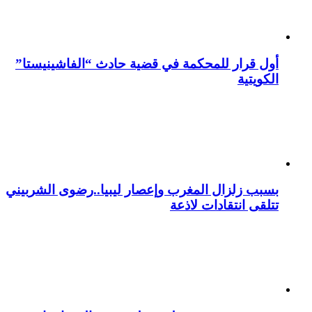
أول قرار للمحكمة في قضية حادث “الفاشينيستا”
الكويتية
بسبب زلزال المغرب وإعصار ليبيا..رضوى الشربيني
تتلقى انتقادات لاذعة