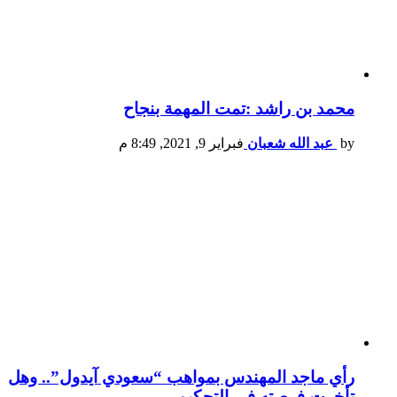
محمد بن راشد :تمت المهمة بنجاح
by
عبد الله شعبان
فبراير 9, 2021, 8:49 م
رأي ماجد المهندس بمواهب “سعودي آيدول”.. وهل
تأخرت فرصته في التحكيم