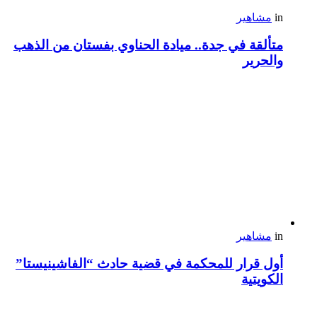
in
مشاهير
متألقة في جدة.. ميادة الحناوي بفستان من الذهب
والحرير
in
مشاهير
أول قرار للمحكمة في قضية حادث “الفاشينيستا”
الكويتية