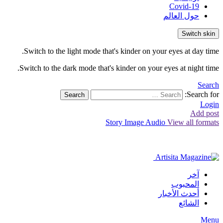
Covid-19
حول العالم
Switch skin
Switch to the light mode that's kinder on your eyes at day time.
Switch to the dark mode that's kinder on your eyes at night time.
Search
Search for:
Search
Login
Add post
Story
Image
Audio
View all formats
آخر
المحبوب
أحدث الأخبار
الشائع
Menu