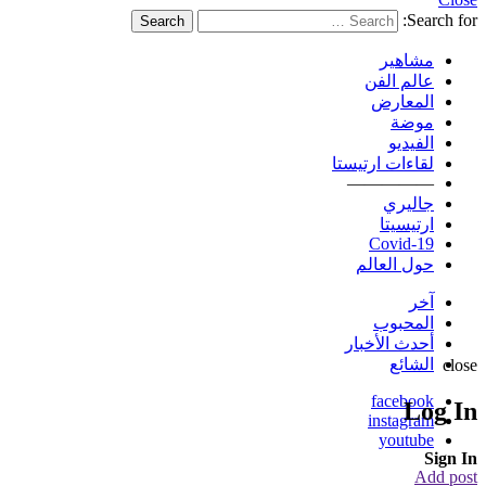
Search for:
Search
مشاهير
عالم الفن
المعارض
موضة
الفيديو
لقاءات ارتيستا
—————
جاليري
ارتيسيتا
Covid-19
حول العالم
آخر
المحبوب
أحدث الأخبار
الشائع
close
facebook
Log In
instagram
youtube
Sign In
Add post