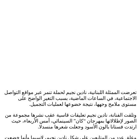
تعرضت الممثلة اللبنانية، نادين نجيم لحملة تنمر عبر مواقع التواصل
الاجتماعية، في الساعات الماضية، بسبب التغير الواضح على
مستوى ملامح وجهها، نتيجة خضوعها لعمليات التجميل.
وتلقت الفنانة، نادين نجيم تعليقات قاسية عقب نشرها مجموعة من
الصور لإطلالاتها بمهرجان “كان” السينمائي، أمس الأربعاء، حيث
ارتدت فستانا بالون الأسود وجعلت شعرها منسدلا.
وعلق عدد من المتابعين على شكل نادين نجيم، لاسيما وأنها خضعت