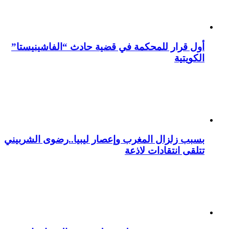
أول قرار للمحكمة في قضية حادث “الفاشينيستا”
الكويتية
بسبب زلزال المغرب وإعصار ليبيا..رضوى الشربيني
تتلقى انتقادات لاذعة