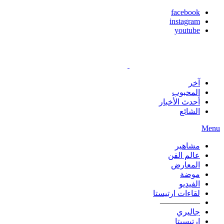
facebook
instagram
youtube
آخر
المحبوب
أحدث الأخبار
الشائع
Menu
مشاهير
عالم الفن
المعارض
موضة
الفيديو
لقاءات ارتيستا
—————
جاليري
ارتيسيتا