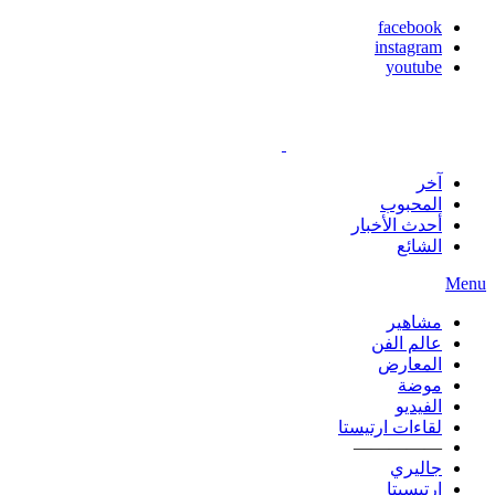
facebook
instagram
youtube
آخر
المحبوب
أحدث الأخبار
الشائع
Menu
مشاهير
عالم الفن
المعارض
موضة
الفيديو
لقاءات ارتيستا
—————
جاليري
ارتيسيتا