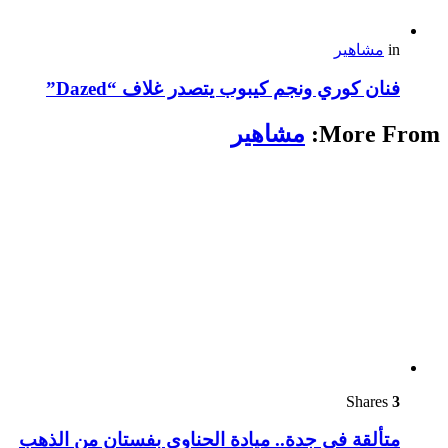
in
مشاهير
فنان كوري ونجم كيبوب يتصدر غلاف “Dazed”
More From:
مشاهير
Shares
3
متألقة في جدة.. ميادة الحناوي بفستان من الذهب