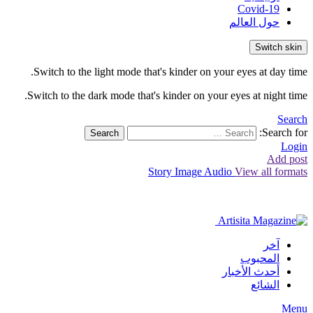
Covid-19
حول العالم
Switch skin
Switch to the light mode that's kinder on your eyes at day time.
Switch to the dark mode that's kinder on your eyes at night time.
Search
Search for:
Search
Login
Add post
Story
Image
Audio
View all formats
آخر
المحبوب
أحدث الأخبار
الشائع
Menu