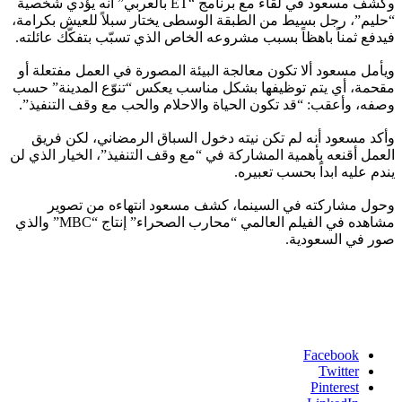
وكشف مسعود في لقاء مع برنامج “ET بالعربي” أنه يؤدي شخصية
“حليم”، رجل بسيط من الطبقة الوسطى يختار سبلاً للعيش بكرامة،
فيدفع ثمناً باهظاً بسبب مشروعه الخاص الذي تسبّب بتفكّك عائلته.
ويأمل مسعود ألا تكون معالجة البيئة المصورة في العمل مفتعلة أو
مقحمة، أي يتم توظيفها بشكل مناسب يعكس “تنوّع المدينة” حسب
وصفه، وأعقب: “قد تكون الحياة والاحلام والحب مع وقف التنفيذ”.
وأكد مسعود أنه لم تكن نيته دخول السباق الرمضاني، لكن فريق
العمل أقنعه بأهمية المشاركة في “مع وقف التنفيذ”، الخيار الذي لن
يندم عليه ابداً بحسب تعبيره.
وحول مشاركته في السينما، كشف مسعود انتهاءه من تصوير
مشاهده في الفيلم العالمي “محارب الصحراء” إنتاج “MBC” والذي
صور في السعودية.
Facebook
Twitter
Pinterest