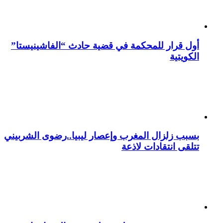
أول قرار للمحكمة في قضية حادث “الفاشينيستا”
الكويتية
بسبب زلزال المغرب وإعصار ليبيا..رضوى الشربيني
تتلقى انتقادات لاذعة