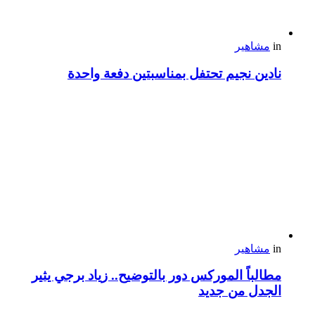
in
مشاهير
نادين نجيم تحتفل بمناسبتين دفعة واحدة
in
مشاهير
مطالباً الموركس دور بالتوضيح.. زياد برجي يثير
الجدل من جديد