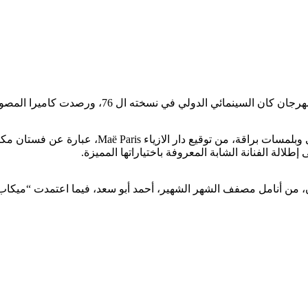
 ورصدت كاميرا المصورين العالميين الاطلالة الملفتة للفنانة المغربية.
واختارت غيثة الحمامصي، الظهور بإطلالة مبهرة وسا
طلالة الفنانة الشابة المعروفة باختياراتها المميزة.
 أنامل مصفف الشهر الشهير، أحمد أبو سعد، فيما اعتمدت “ميكاب” نا