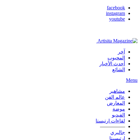
facebook
instagram
youtube
آخر
المحبوب
أحدث الأخبار
الشائع
Menu
مشاهير
عالم الفن
المعارض
موضة
الفيديو
لقاءات ارتيستا
—————
جاليري
ارتيسيتا