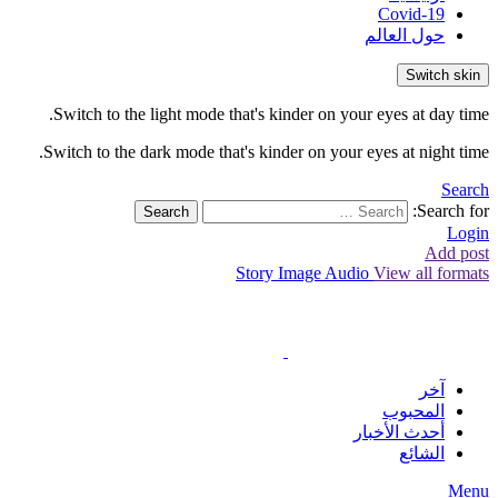
Covid-19
حول العالم
Switch skin
Switch to the light mode that's kinder on your eyes at day time.
Switch to the dark mode that's kinder on your eyes at night time.
Search
Search for:
Search
Login
Add post
Story
Image
Audio
View all formats
آخر
المحبوب
أحدث الأخبار
الشائع
Menu