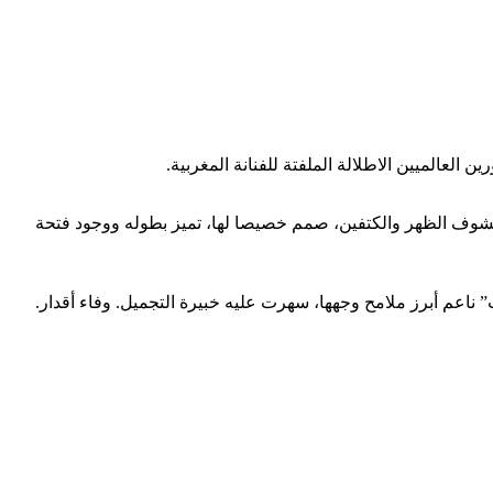
حرة بلون نحاسي وبلمسات براقة، من توقيع دار الازياء Maë Paris، عبارة عن فستان مكشوف الظهر والكتفين، صمم خصيصا لها، تميز بطوله ووجود فتحة
عم أبرز ملامح وجهها، سهرت عليه خبيرة التجميل. وفاء أقدار.