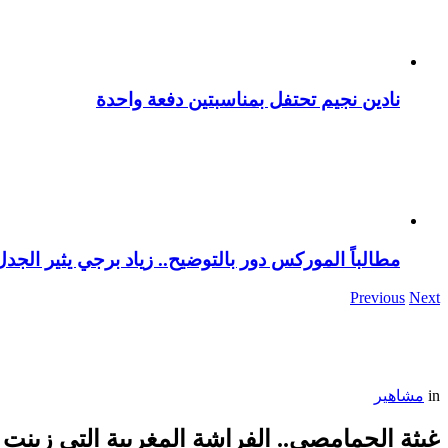
نادين نجيم تحتفل بمناسبتين دفعة واحدة
مطالباً الموركس دور بالتوضيح.. زياد برجي يثير الجد
Previous
Next
in
مشاهير
غيثة الحمامصي.. الفراشة المغربية التي زينت