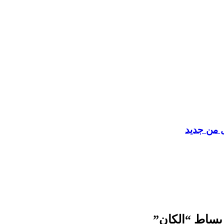
ل من جديد
 بساط “الكان”