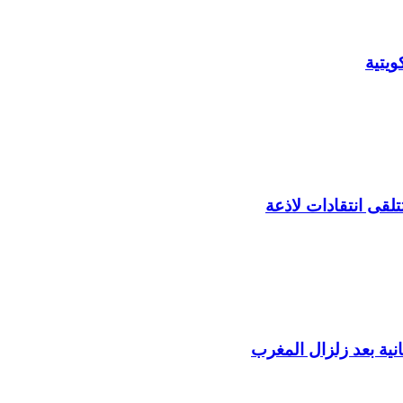
يتية
لقى انتقادات لاذعة
ية بعد زلزال المغرب