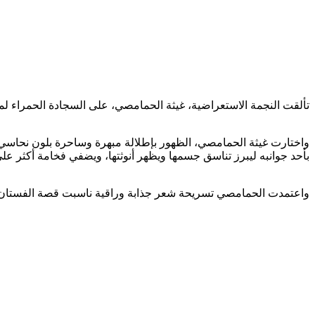
تألقت النجمة الاستعراضية، غيثة الحمامصي، على السجادة الحمراء لمهرجان كان السينمائي الدولي في نسخته ال 76،
بأحد جوانبه ليبرز تناسق جسمها ويظهر أنوثتها، ويضفي فخامة أكثر على إ
واعتمدت الحمامصي تسريحة شعر جذابة وراقية ناسبت قصة الفستان، من