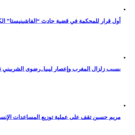
أول قرار للمحكمة في قضية حادث “الفاشينيستا” الكو
بسبب زلزال المغرب وإعصار ليبيا..رضوى الشربيني تت
مريم حسين تقف على عملية توزيع المساعدات الإنسان