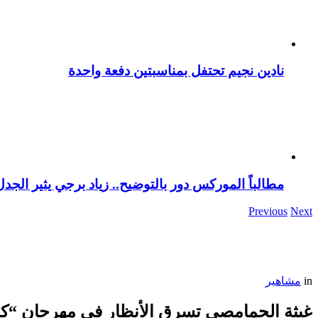
نادين نجيم تحتفل بمناسبتين دفعة واحدة
مطالباً الموركس دور بالتوضيح.. زياد برجي يثير الجد
Previous
Next
in
مشاهير
غيثة الحمامصي تسرق الأنظار في مهرجان “ك