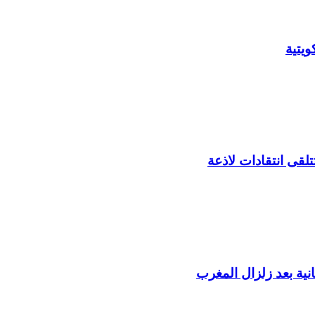
يتية
لقى انتقادات لاذعة
ية بعد زلزال المغرب