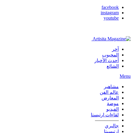
facebook
instagram
youtube
آخر
المحبوب
أحدث الأخبار
الشائع
Menu
مشاهير
عالم الفن
المعارض
موضة
الفيديو
لقاءات ارتيستا
—————
جاليري
ارتيسيتا