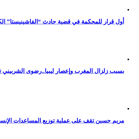
أول قرار للمحكمة في قضية حادث “الفاشينيستا” الكو
بسبب زلزال المغرب وإعصار ليبيا..رضوى الشربيني تت
مريم حسين تقف على عملية توزيع المساعدات الإنسان