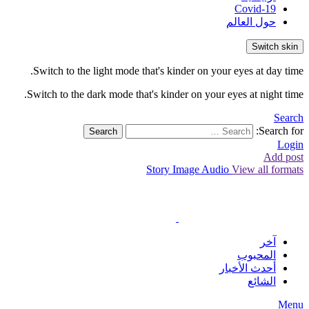
Covid-19
حول العالم
Switch skin
Switch to the light mode that's kinder on your eyes at day time.
Switch to the dark mode that's kinder on your eyes at night time.
Search
Search for:
Search
Login
Add post
Story
Image
Audio
View all formats
آخر
المحبوب
أحدث الأخبار
الشائع
Menu