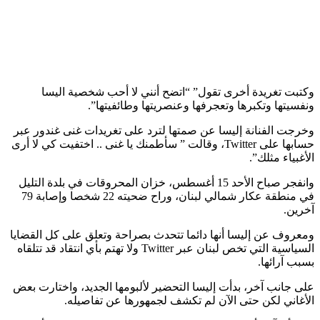
وكتبت تغريدة أخرى تقول” “اتضح أنني لا أحب شخصية اليسا
ونفسيتها وتكبرها وتعجرفها وعنصريتها وطائفيتها”.
وخرجت الفنانة إليسا عن صمتها لترد على تغريدات غنى غندور عبر
حسابها على Twitter، وقالت ” سأطمنك يا غنى .. اختفيت كي لا أرى
الأغبياء مثلك”.
وانفجر صباح الأحد 15 أغسطس، خزان المحروقات في بلدة التليل
في منطقة عكار شمالي لبنان، وراح ضحيته 22 شخصا وإصابة 79
آخرين.
ومعروف عن إليسا أنها دائما تتحدث بصراحة وتعلق على كل القضايا
السياسية التي تخص لبنان عبر Twitter ولا تهتم بأي انتقاد قد تتلقاه
بسبب آرائها.
على جانب آخر، بدأت إليسا التحضير لألبومها الجديد، واختارت بعض
الأغاني لكن حتى الآن لم تكشف لجمهورها عن تفاصيله.