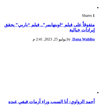
Shares
1
متفوقاً على فيلم “اوبنهايمر”.. فيلم “باربي” يحقق
إيرادات خيالية
Dana Wahiba
by
يوليو 25, 2023, 2:41 م
أحمد الزواوي: أنا السبب وراء أزمات فيفي عبده