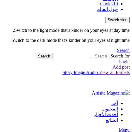
Covid-19
حول العالم
Switch skin
Switch to the light mode that's kinder on your eyes at day time.
Switch to the dark mode that's kinder on your eyes at night time.
Search
Search for:
Search
Login
Add post
Story
Image
Audio
View all formats
آخر
المحبوب
أحدث الأخبار
الشائع
Menu