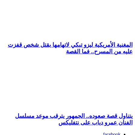
المغنية الأمريكية ليزو تبكي لاتهامها بقتل شخص قفزت
عليه من المسرح.. فما القصة
يتناول قصة صعوده.. الجمهور يترقب موعد مسلسل
الفنان عمرو دياب على نتفليكس
facebook