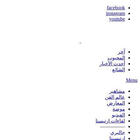
facebook
instagram
youtube
آخر
المحبوب
أحدث الأخبار
الشائع
Menu
مشاهير
عالم الفن
المعارض
موضة
الفيديو
لقاءات ارتيستا
—————
جاليري
ارتيسيتا