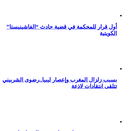
أول قرار للمحكمة في قضية حادث “الفاشينيستا”
الكويتية
بسبب زلزال المغرب وإعصار ليبيا..رضوى الشربيني
تتلقى انتقادات لاذعة