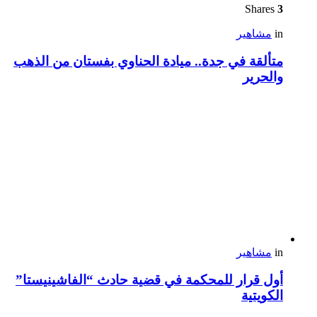
Shares
3
in
مشاهير
متألقة في جدة.. ميادة الحناوي بفستان من الذهب
والحرير
in
مشاهير
أول قرار للمحكمة في قضية حادث “الفاشينيستا”
الكويتية