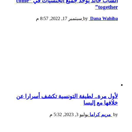
الشاب خالد يوحّد جميع الجنسيات في “come
together”
Dana Wahiba
by
سبتمبر 17, 2022, 8:57 م
لأول مرة.. لطيفة التونسية تكشف أسرارا عن
خلافها مع إليسا
by
مريم كراما
يوليو 3, 2023, 5:32 م