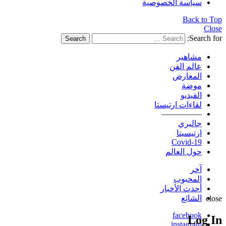
سياسة الخصوصية
Back to Top
Close
Search for:
Search
مشاهير
عالم الفن
المعارض
موضة
الفيديو
لقاءات ارتيستا
—————
جاليري
ارتيسيتا
Covid-19
حول العالم
آخر
المحبوب
أحدث الأخبار
الشائع
close
facebook
Log In
instagram